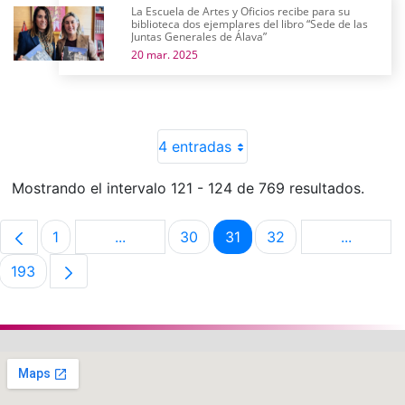
La Escuela de Artes y Oficios recibe para su
biblioteca dos ejemplares del libro “Sede de las
Juntas Generales de Álava”
20 mar. 2025
4 entradas
Mostrando el intervalo 121 - 124 de 769 resultados.
1
...
30
31
32
...
Página
Páginas intermedias Use TAB para despla
Página
Página
Página
Páginas 
193
Página