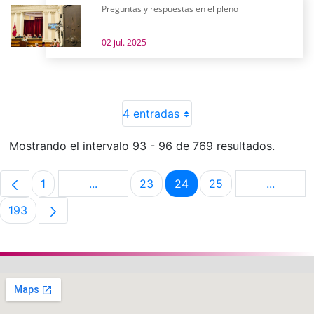
Preguntas y respuestas en el pleno
02 jul. 2025
4 entradas
Mostrando el intervalo 93 - 96 de 769 resultados.
1
...
23
24
25
...
Página
Páginas intermedias Use TAB para despla
Página
Página
Página
Páginas 
193
Página