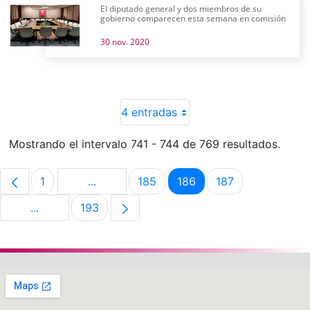
El diputado general y dos miembros de su
gobierno comparecen esta semana en comisión
30 nov. 2020
4 entradas
Mostrando el intervalo 741 - 744 de 769 resultados.
1
...
185
186
187
Página
Páginas intermedias Use TAB para despla
Página
Página
Página
...
193
Páginas intermedias Use TAB para desplazarse.
Página