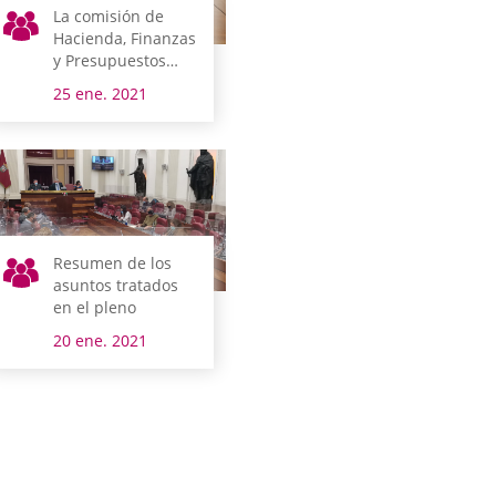
La comisión de
Hacienda, Finanzas
y Presupuestos
debate las 268
25 ene. 2021
enmiendas
parciales al
proyecto de
presupuestos
Resumen de los
asuntos tratados
en el pleno
20 ene. 2021