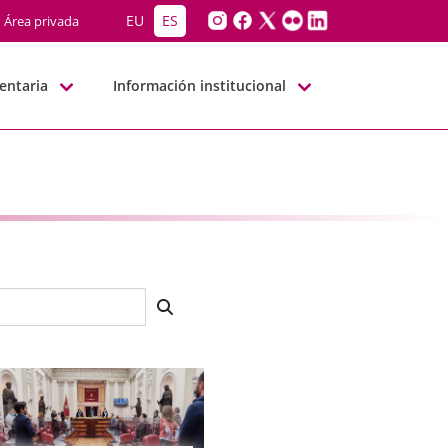
EU
ES
Área privada
entaria
Información institucional