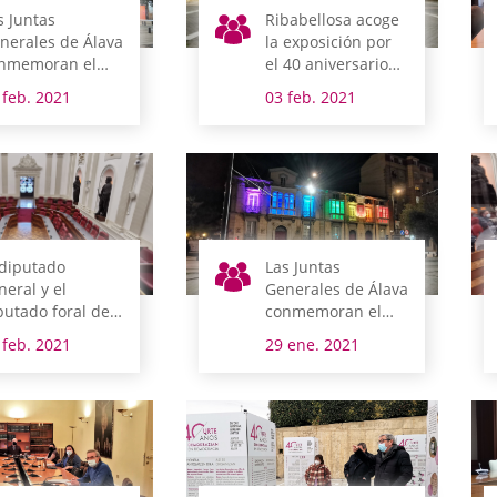
s Juntas
Ribabellosa acoge
nerales de Álava
la exposición por
nmemoran el
el 40 aniversario
a Mundial contra
de las Juntas
 feb. 2021
03 feb. 2021
 Cáncer
Generales de Álava
 diputado
Las Juntas
neral y el
Generales de Álava
putado foral de
conmemoran el
dio Ambiente y
Día Escolar de la
 feb. 2021
29 ene. 2021
banismo
No Violencia y la
mparecen esta
Paz
mana en
misión