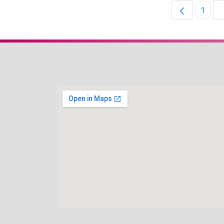
1
Pági