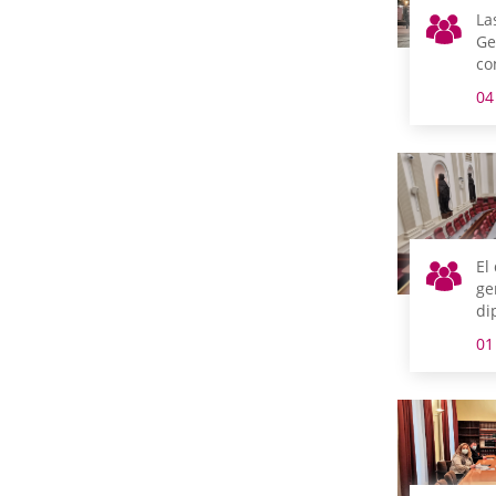
La
Ge
co
Dí
04
el
El
ge
di
Me
01
Ur
co
se
co