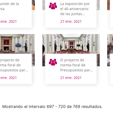
unión de la
La exposición por
sa
el 40 aniversario
de las Juntas
Generales de
 ene. 2021
27 ene. 2021
Álava, instalada en
el Condado de
Trevino
 proyecto de
El proyecto de
rma foral de
norma foral de
esupuestos para
Presupuestos para
21 supera la
2021 se somete
 ene. 2021
21 ene. 2021
tación de las
mañana al debate
miendas de
de totalidad
talidad
Mostrando el intervalo 697 - 720 de 769 resultados.