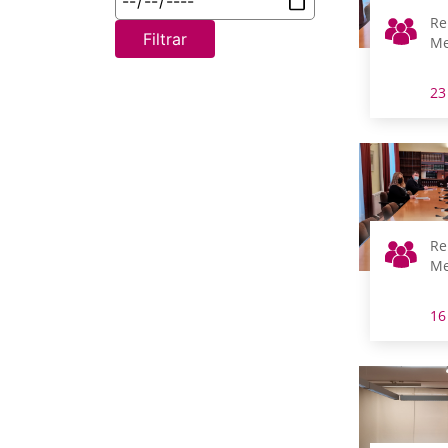
Re
Filtrar
Me
23
Re
Me
16