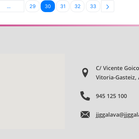
...
29
30
31
32
33
na
Páginas intermedias Use TAB para desplazarse.
Página
Página
Página
Página
Página
C/ Vicente Goic
Vitoria-Gasteiz,
945 125 100
jjggalava@jjgga