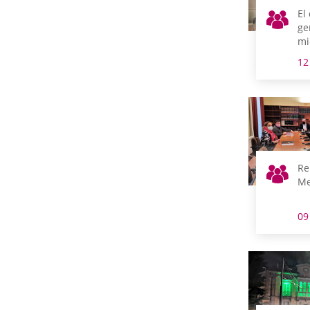
El
ge
mi
go
12
co
se
an
Ge
Re
Me
09