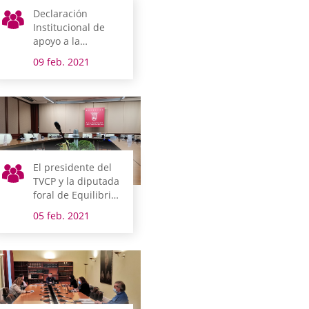
Declaración
Institucional de
apoyo a la
iniciativa
09 feb. 2021
ciudadana
europea
Right2Cure
El presidente del
TVCP y la diputada
foral de Equilibrio
Territorial
05 feb. 2021
comparecen la
semana que viene
en comisión