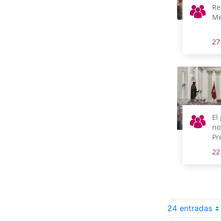
Re
Me
27
El
no
Pr
20
22
vo
en
to
24 entradas