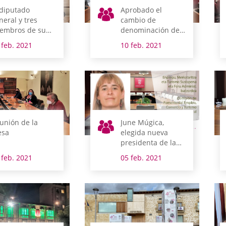
 diputado
Aprobado el
neral y tres
cambio de
embros de su
denominación de
bierno
la Cuadrilla de
 feb. 2021
10 feb. 2021
mparecen la
Montaña Alavesa
mana que viene
te las Juntas
nerales
unión de la
June Múgica,
sa
elegida nueva
presidenta de la
Comisión de
 feb. 2021
05 feb. 2021
Fomento del
Empleo, Comercio
y Turismo y de
Administración
Foral