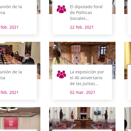
unión de la
El diputado foral
sa
de Políticas
Sociales
comparece esta
 feb. 2021
22 feb. 2021
semana en
comisión
unión de la
La exposición por
sa
el 40 aniversario
de las Juntas
Generales de Álava
 feb. 2021
02 mar. 2021
llega a Laguardia