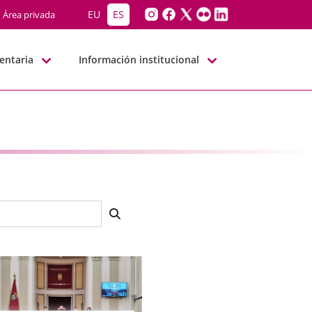
EU
ES
Área privada
entaria
Información institucional