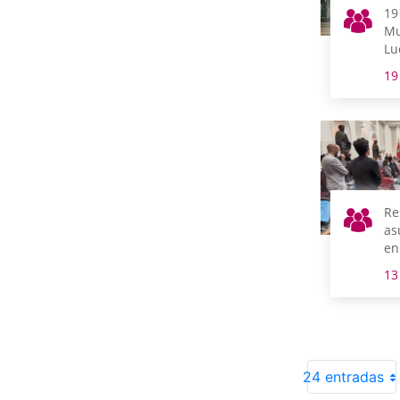
19
Mu
Lu
Cá
19
Re
as
en
13
24 entradas