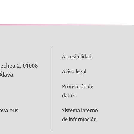
se TAB para desplazarse.
Accesibilidad
oechea 2, 01008
Aviso legal
 Álava
Protección de
datos
lava.eus
Sistema interno
de información