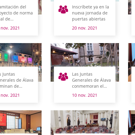
amitación del
Inscríbete ya en la
oyecto de norma
nueva jornada de
ral de
puertas abiertas
esupuestos del
 nov. 2021
20 nov. 2021
rritorio Histórico
 Álava
s Juntas
Las Juntas
nerales de Álava
Generales de Álava
uminan de
conmemoran el
lores su fachada
Día de la Memoria
 nov. 2021
10 nov. 2021
te fin de semana