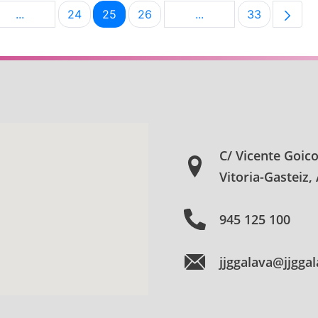
...
24
25
26
...
33
na
Páginas intermedias Use TAB para desplazarse.
Página
Página
Página
Páginas intermedias U
Página
C/ Vicente Goic
Vitoria-Gasteiz,
945 125 100
jjggalava@jjgga