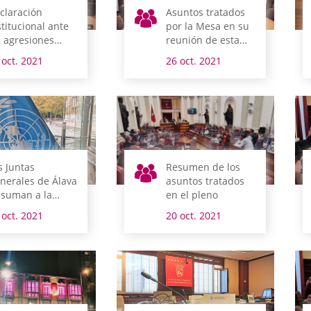
claración
Asuntos tratados
stitucional ante
por la Mesa en su
s agresiones
reunión de esta
urridas en
mañana
 oct. 2021
26 oct. 2021
toria-Gasteiz
s Juntas
Resumen de los
nerales de Álava
asuntos tratados
 suman a la
en el pleno
nmemoración
 oct. 2021
20 oct. 2021
l Día de las
ciones Unidas