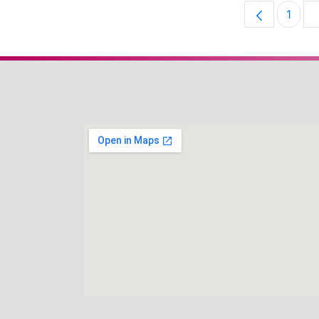
1
Pági