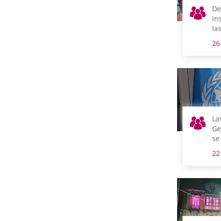
De
in
la
oc
26
Vi
La
Ge
se
co
22
de
Na