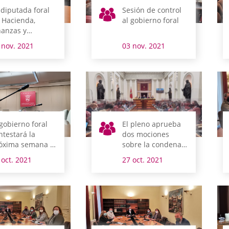
 diputada foral
Sesión de control
 Hacienda,
al gobierno foral
nanzas y
esupuestos y el
 nov. 2021
03 nov. 2021
esidente del
ibunal de
entas
mparecen el
nes en comisión
 gobierno foral
El pleno aprueba
ntestará la
dos mociones
óxima semana a
sobre la condena
is
de los actos de
 oct. 2021
27 oct. 2021
terpelaciones y
violencia y la Ruta
ete preguntas en
del Agua de
 pleno de control
Berganzo