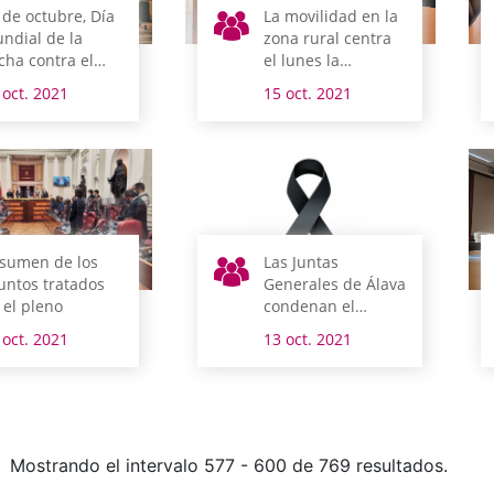
 de octubre, Día
La movilidad en la
ndial de la
zona rural centra
cha contra el
el lunes la
ncer de Mama
atención de la
 oct. 2021
15 oct. 2021
comisión de
Infraestructuras
Viarias y Movilidad
sumen de los
Las Juntas
untos tratados
Generales de Álava
 el pleno
condenan el
asesinato machista
 oct. 2021
13 oct. 2021
perpetrado ayer
en Vitoria-Gasteiz
Mostrando el intervalo 577 - 600 de 769 resultados.