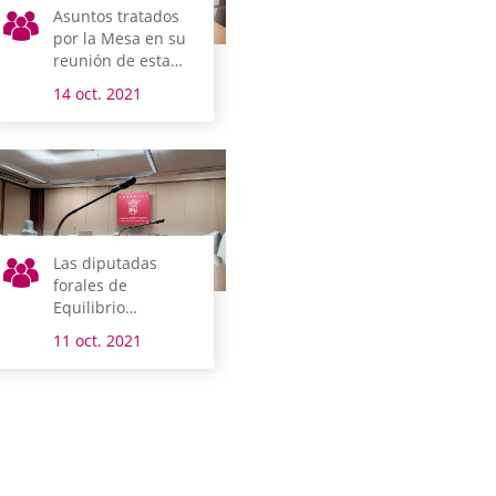
Asuntos tratados
por la Mesa en su
reunión de esta
mañana
14 oct. 2021
Las diputadas
forales de
Equilibrio
Territorial y
11 oct. 2021
Cultura y Deporte
comparecen esta
semana en
comisión