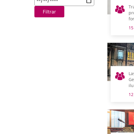
Tr
Filtrar
pr
fo
pr
15
Te
de
La
Ge
il
co
12
es