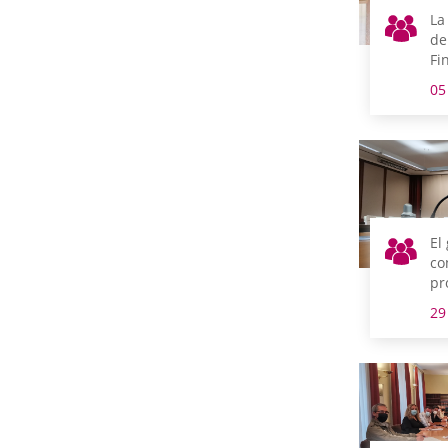
La
de
Fi
Pr
05
pr
Tr
Cu
co
lu
El
co
pr
se
29
in
si
el