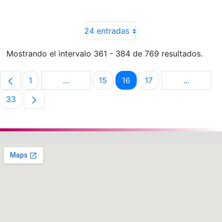
24 entradas
Mostrando el intervalo 361 - 384 de 769 resultados.
1
...
15
16
17
...
Página
Páginas intermedias Use TAB para despla
Página
Página
Página
Páginas i
33
Página