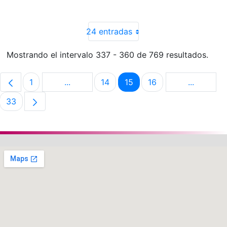
24 entradas
Mostrando el intervalo 337 - 360 de 769 resultados.
1
...
14
15
16
...
Página
Páginas intermedias Use TAB para despla
Página
Página
Página
Páginas i
33
Página