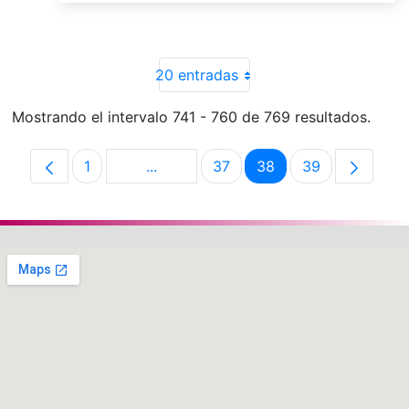
20 entradas
Mostrando el intervalo 741 - 760 de 769 resultados.
1
...
37
38
39
Página
Páginas intermedias Use TAB para de
Página
Página
Página