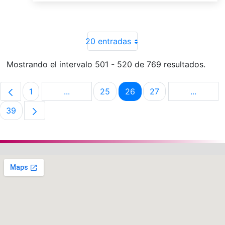
20 entradas
Mostrando el intervalo 501 - 520 de 769 resultados.
1
...
25
26
27
...
Página
Páginas intermedias Use TAB para despla
Página
Página
Página
Páginas 
39
Página