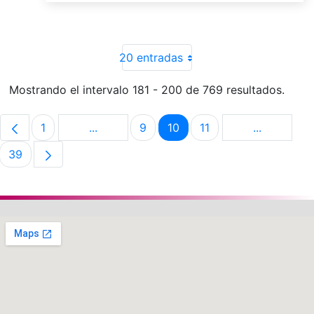
20 entradas
Mostrando el intervalo 181 - 200 de 769 resultados.
1
...
9
10
11
...
Página
Páginas intermedias Use TAB para despla
Página
Página
Página
Páginas in
39
Página