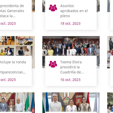
 presidenta de
Asuntos
ntas Generales
aprobados en el
staca la
pleno
ortación
 oct. 2023
18 oct. 2023
onómica, social y
ltural de las
jeres rurales en
 encuentro con
s Asociaciones
 Desarrollo del
ritorio
ncluye la ronda
Txema Elvira
presidirá la
mparecencias
Cuadrilla de
 las y los
Laguardia-Rioja
 oct. 2023
16 oct. 2023
putados forales
Alavesa
 el parlamento
avés