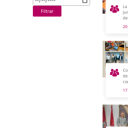
La
Filtrar
Ju
de
ap
20
ec
cu
mu
su
la
de
ter
Co
de
co
de
17
di
en
al