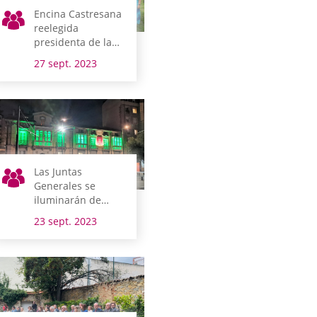
Encina Castresana
reelegida
presidenta de la
Cuadrilla de Ayala
27 sept. 2023
Las Juntas
Generales se
iluminarán de
verde en el Día
23 sept. 2023
Mundial del
Farmacéutico