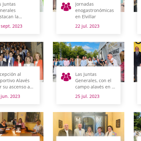
s Juntas
Jornadas
nerales
enogastronómicas
stacan la
en Elvillar
ntribución de
 sept. 2023
22 jul. 2023
iker a la mejora
l sector agrario,
 preservación del
dio Ambiente y
 seguridad
imentaria en su
 aniversario
cepción al
Las Juntas
portivo Alavés
Generales, con el
r su ascenso a
campo alavés en el
imera División
día de Santiago
 jun. 2023
25 jul. 2023