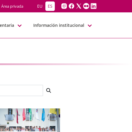
EU
ES
Área privada
entaria
Información institucional