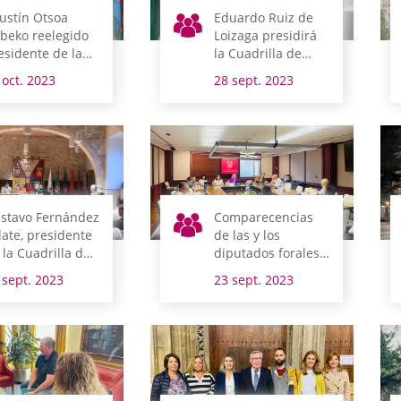
ustín Otsoa
Eduardo Ruiz de
ibeko reelegido
Loizaga presidirá
esidente de la
la Cuadrilla de
adrilla de
Montaña Alavesa
 oct. 2023
28 sept. 2023
rbeialdea
stavo Fernández
Comparecencias
llate, presidente
de las y los
 la Cuadrilla de
diputados forales
utada
para explicar la
 sept. 2023
23 sept. 2023
política general de
sus
departamentos
para la legislatura