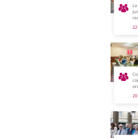
La
Ju
re
di
22
Co
co
or
Ju
20
de
Le