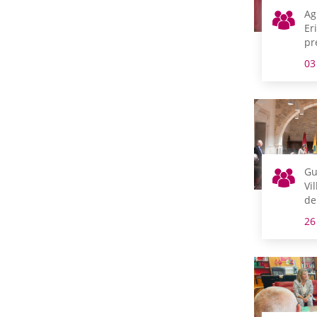
Ag
Er
pr
Cu
03
Go
Gu
Vi
de
La
26