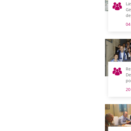
La
Ge
de
co
04
Ne
de
la
Me
la
al
25
Re
De
po
Pr
20