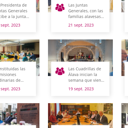
 Presidenta de
Las Juntas
ntas Generales
Generales, con las
cibe a la junta
familias alavesas
rectiva de ACOA
en el Día Mundial
 sept. 2023
21 sept. 2023
del Alzheimer
nstituidas las
Las Cuadrillas de
misiones
Álava inician la
dinarias de
semana que viene
ntas Generales
su constitución y
 sept. 2023
19 sept. 2023
 Álava para la XII
elección de
gislatura
presidencias