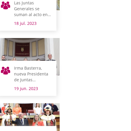
Las Juntas
Generales se
suman al acto en
memoria de
18 jul. 2023
Miguel Ángel
Blanco en el XXVI
aniversario de su
asesinato
Irma Basterra,
nueva Presidenta
de Juntas
Generales de Álava
19 jun. 2023