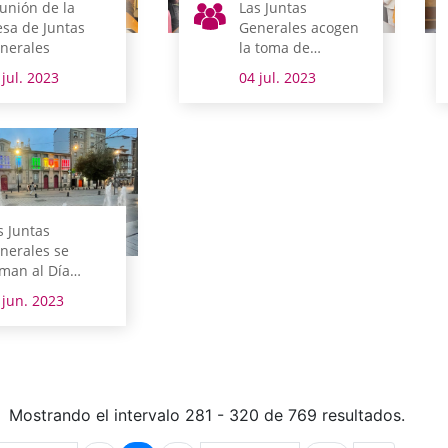
unión de la
Las Juntas
sa de Juntas
Generales acogen
nerales
la toma de
posesión del
 jul. 2023
04 jul. 2023
nuevo Gobierno
foral
s Juntas
nerales se
man al Día
ternacional del
 jun. 2023
gullo LGBTI
Mostrando el intervalo 281 - 320 de 769 resultados.