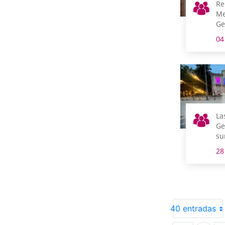
Re
Me
Ge
04
La
Ge
su
In
28
Or
40 entradas