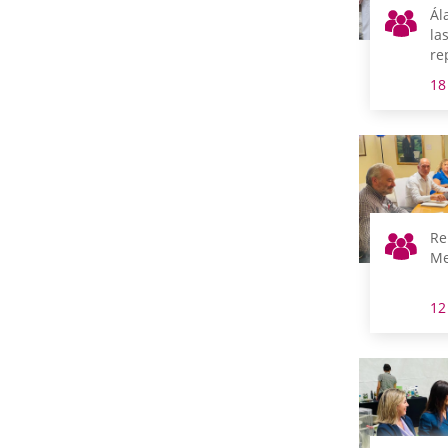
Ál
la
re
el
18
Re
Me
12