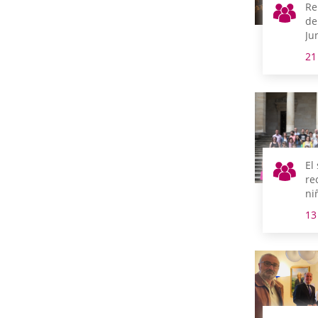
Re
de
Ju
21
El
re
ni
su
13
ac