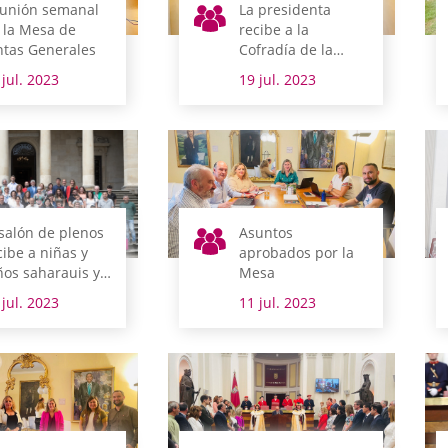
unión semanal
La presidenta
 la Mesa de
recibe a la
ntas Generales
Cofradía de la
Virgen Blanca
 jul. 2023
19 jul. 2023
 salón de plenos
Asuntos
cibe a niñas y
aprobados por la
ños saharauis y
Mesa
s familias de
 jul. 2023
11 jul. 2023
ogida