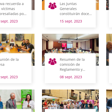
ava recuerda a
Las Juntas
s víctimas
Generales
presaliadas por
constituirán doce
 franquismo
comisiones
 sept. 2023
15 sept. 2023
ordinarias para
este mandato
unión de la
Resumen de la
sa
comisión de
Reglamento y
Gobierno Interior
 sept. 2023
08 sept. 2023