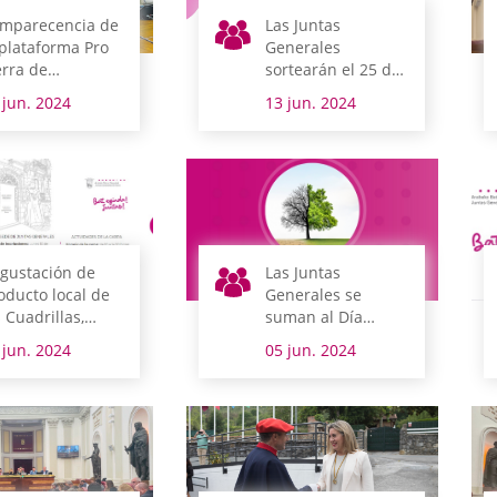
mparecencia de
Las Juntas
 plataforma Pro
Generales
erra de
sortearán el 25 de
ntabria
junio los equipos
 jun. 2024
13 jun. 2024
informáticos que
donan de forma
gratuita
gustación de
Las Juntas
oducto local de
Generales se
s Cuadrillas,
suman al Día
sica e historia
Mundial del Medio
 jun. 2024
05 jun. 2024
 dan la mano en
Ambiente
a nueva edición
 la Jornada de
ertas Abiertas
l parlamento
avés