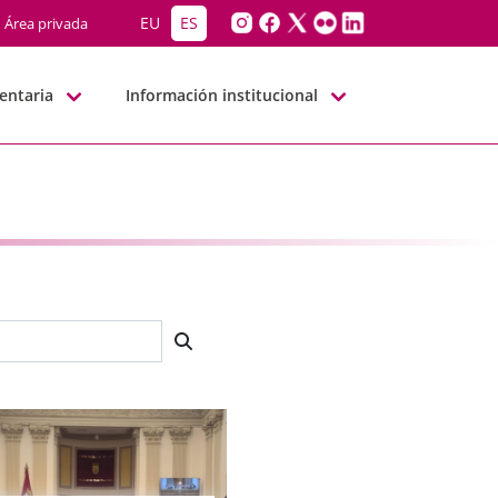
EU
ES
Área privada
entaria
Información institucional