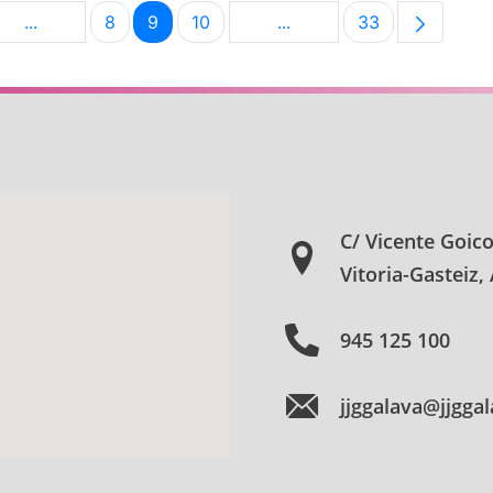
...
8
9
10
...
33
na
Páginas intermedias Use TAB para desplazarse.
Página
Página
Página
Páginas intermedias Use
Página
C/ Vicente Goic
Vitoria-Gasteiz,
945 125 100
jjggalava@jjgga