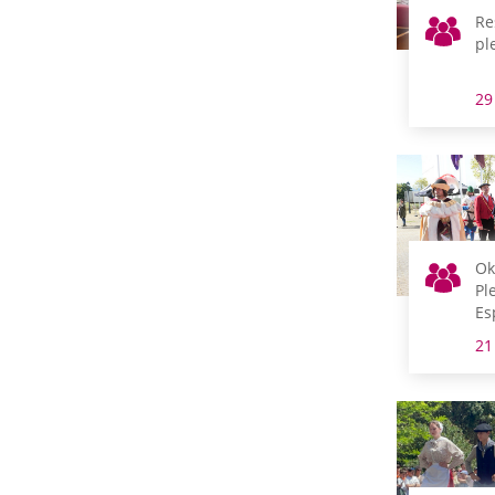
Re
pl
29
Ok
Pl
Es
do
21