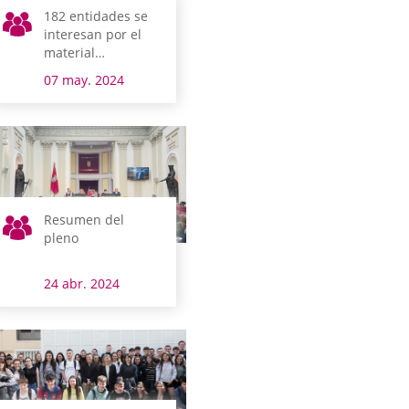
182 entidades se
interesan por el
material
informático que
07 may. 2024
donan las Juntas
Generales
Resumen del
pleno
24 abr. 2024