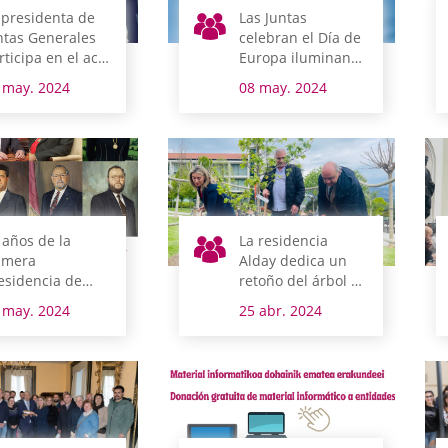
 presidenta de
Las Juntas
ntas Generales
celebran el Día de
rticipa en el acto
Europa iluminando
 renovación del
su fachada y
 may. 2024
08 may. 2024
to de Arrastaria
apelando al
espíritu pacifista
que impulsó la UE
 años de la
La residencia
imera
Alday dedica un
esidencia de
retoño del árbol de
ntas Generales
Gernika a sus
 may. 2024
25 abr. 2024
 Álava en la
residentes y
mocracia
personal