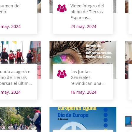
sumen del
Video íntegro del
eno
pleno de Tierras
Esparsas
celebrado en
 may. 2024
23 may. 2024
Okondo
ondo acogerá el
Las Juntas
eno de Tierras
Generales
parsas el último
reivindican una
mingo de mayo
sociedad libre de
 may. 2024
16 may. 2024
violencia contra
personas
homosexuales,
transgénero,
transexuales y
bisexuales