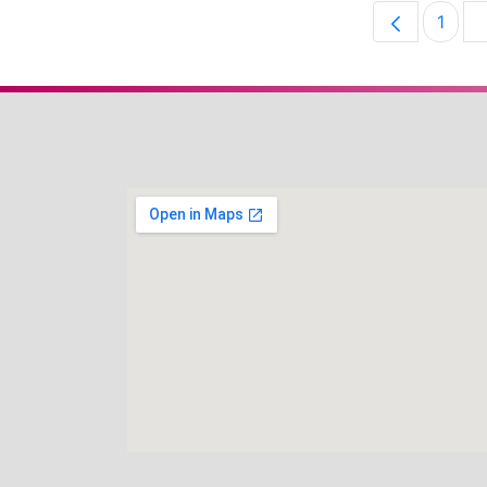
1
Pági