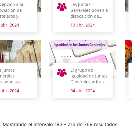
cepción a la
Las Juntas
ociación de
Generales ponen a
steleros y
disposición de
nfiteros
asociaciones y
 abr. 2024
13 abr. 2024
tesanos de Álava
entidades 71
n el postre San
equipos
udencio
informáticos
s Juntas
El grupo de
nerales
Igualdad de Juntas
asladan sus
Generales prioriza
ndolencias por
18 acciones para
 abr. 2024
04 abr. 2024
 fallecimiento del
ejecutar este año
hendakari
danza
Mostrando el intervalo 193 - 216 de 769 resultados.