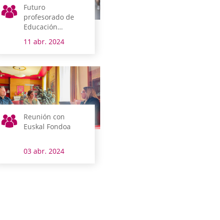
Futuro
profesorado de
Educación
Primaria recibe
11 abr. 2024
formación sobre el
Concierto
Económico y la
singularidad
institucional de
Araba
Reunión con
Euskal Fondoa
03 abr. 2024