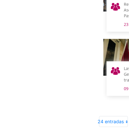
Re
As
Pa
Co
23
Ar
co
Pr
La
Ge
tr
co
09
el
Le
Ar
24 entradas