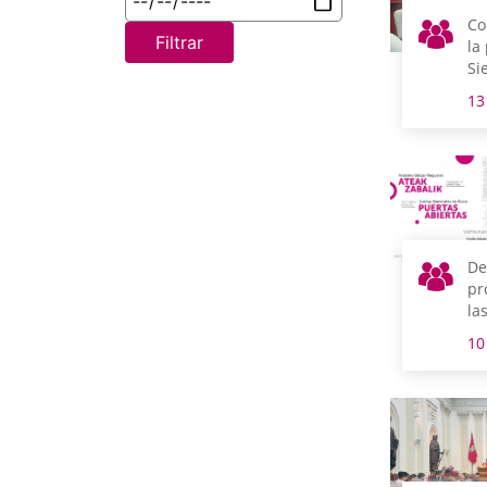
Co
Filtrar
la
Si
Ca
13
De
pr
la
mú
10
se
un
de
Pu
de
al