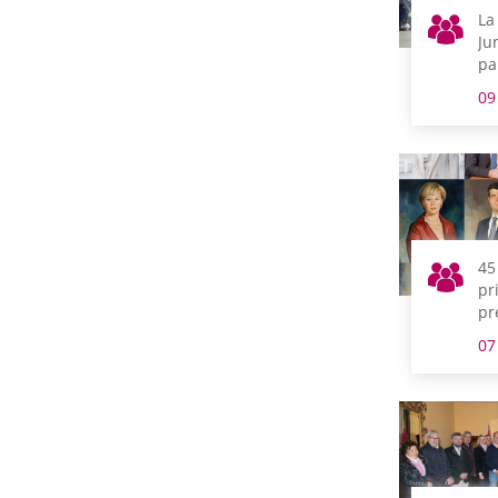
La
Ju
pa
de
09
vo
45
pr
pr
Ju
07
de
de