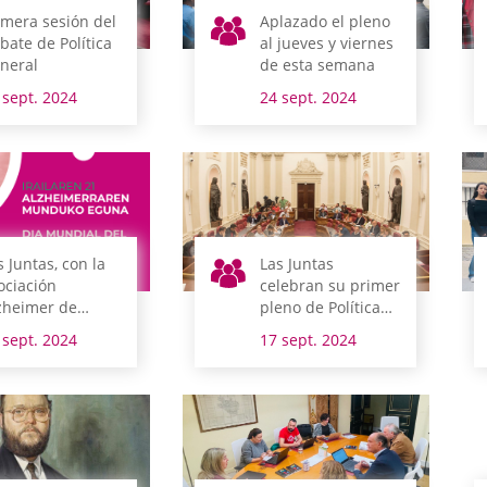
imera sesión del
Aplazado el pleno
bate de Política
al jueves y viernes
neral
de esta semana
 sept. 2024
24 sept. 2024
s Juntas, con la
Las Juntas
ociación
celebran su primer
zheimer de
pleno de Política
aba
General la semana
 sept. 2024
17 sept. 2024
que viene