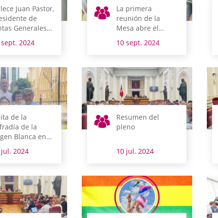
llece Juan Pastor,
La primera
esidente de
reunión de la
ntas Generales
Mesa abre el
tre 1991 y 1995
nuevo periodo de
 sept. 2024
10 sept. 2024
sesiones de Juntas
Generales
sita de la
Resumen del
fradía de la
pleno
rgen Blanca en
speras de fiestas
 jul. 2024
10 jul. 2024
 Vitoria-Gasteiz