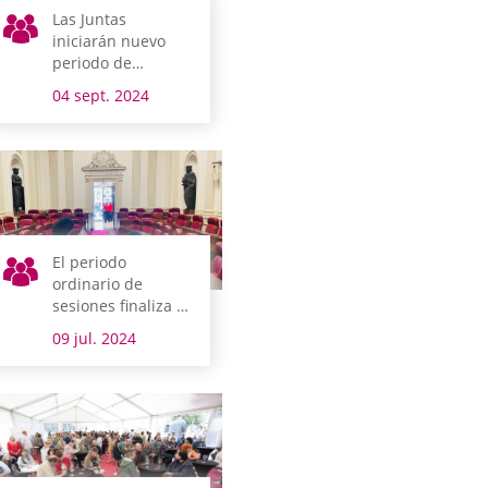
Las Juntas
iniciarán nuevo
periodo de
sesiones, con el
04 sept. 2024
90% de las
mociones del
anterior
tramitadas
El periodo
ordinario de
sesiones finaliza el
próximo 16 de julio
09 jul. 2024
y el nuevo se
reanuda el 10 de
septiembre