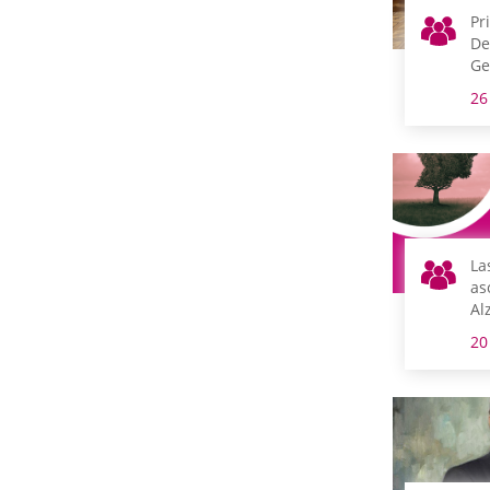
Pr
De
Ge
26
La
as
Al
Ar
20