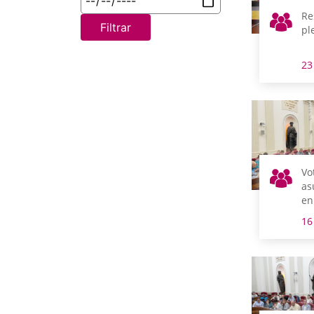
Re
Filtrar
pl
23
Vo
as
en
16