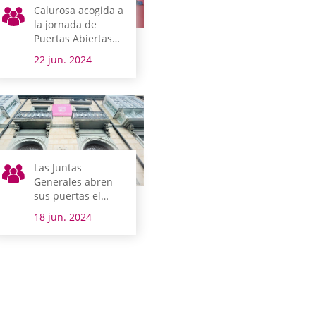
Calurosa acogida a
la jornada de
Puertas Abiertas
de Juntas
22 jun. 2024
Generales
Las Juntas
Generales abren
sus puertas el
sábado con
18 jun. 2024
imagen renovada,
visitas guiadas y
degustación de
pintxos elaborados
con productos
alaveses