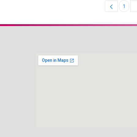
1
Pági