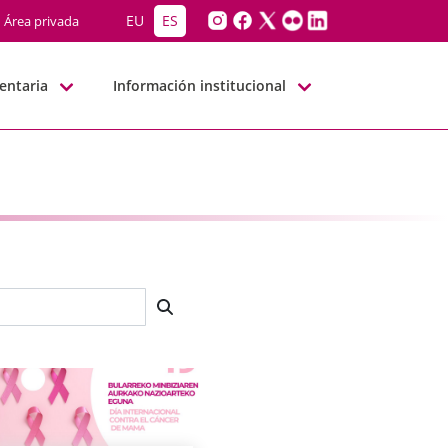
EU
ES
Área privada
entaria
Información institucional