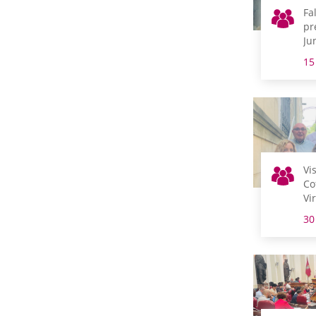
Fa
pr
Ju
en
15
Vi
Co
Vi
ví
30
de