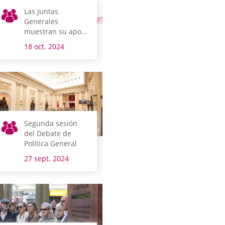
Las Juntas
Generales
muestran su apoyo
a las mujeres
18 oct. 2024
alavesas afectadas
de cáncer de
mama
Segunda sesión
del Debate de
Política General
27 sept. 2024