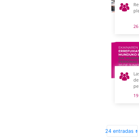
Re
pl
26
La
de
pe
re
19
24 entradas