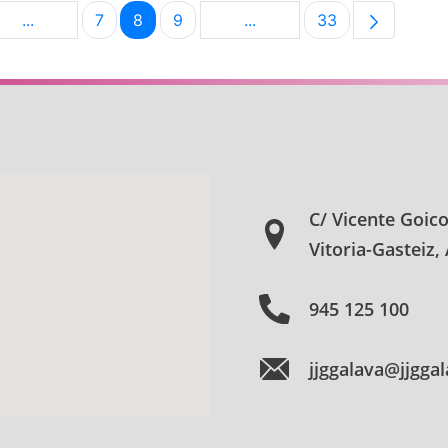
...
7
8
9
...
33
na
Páginas intermedias Use TAB para desplazarse.
Página
Página
Página
Páginas intermedias Use 
Página
C/ Vicente Goic
Vitoria-Gasteiz,
945 125 100
jjggalava@jjgga