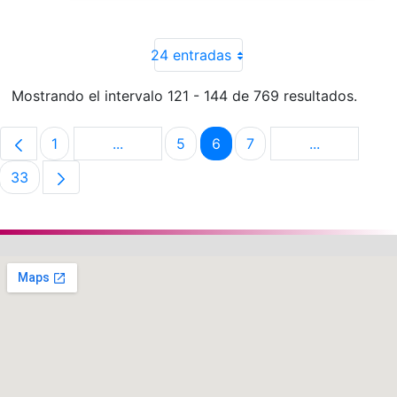
24 entradas
Mostrando el intervalo 121 - 144 de 769 resultados.
1
...
5
6
7
...
Página
Páginas intermedias Use TAB para despla
Página
Página
Página
Páginas int
33
Página