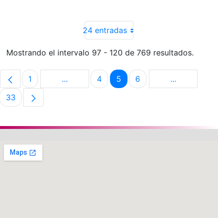
24 entradas
Mostrando el intervalo 97 - 120 de 769 resultados.
1
...
4
5
6
...
Página
Páginas intermedias Use TAB para despla
Página
Página
Página
Páginas int
33
Página