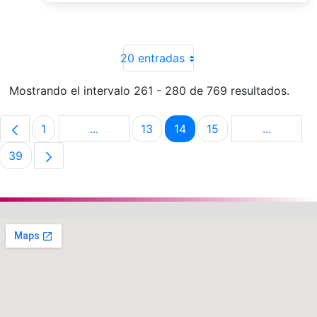
20 entradas
Mostrando el intervalo 261 - 280 de 769 resultados.
1
...
13
14
15
...
Página
Páginas intermedias Use TAB para despla
Página
Página
Página
Páginas i
39
Página