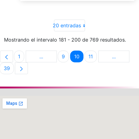
20 entradas
Mostrando el intervalo 181 - 200 de 769 resultados.
1
...
9
10
11
...
Página
Páginas intermedias Use TAB para despla
Página
Página
Página
Páginas in
39
Página