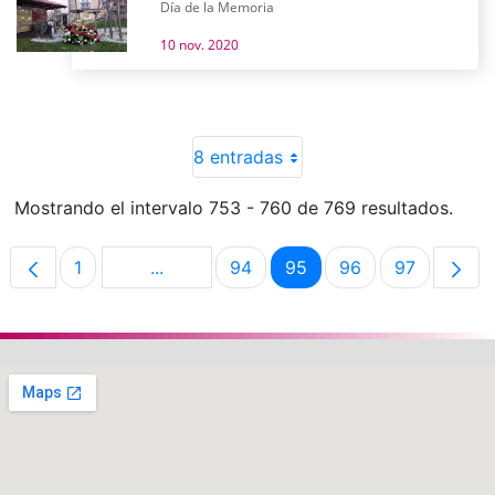
Día de la Memoria
10 nov. 2020
8 entradas
Mostrando el intervalo 753 - 760 de 769 resultados.
1
...
94
95
96
97
Página
Páginas intermedias Use TAB para despl
Página
Página
Página
Página