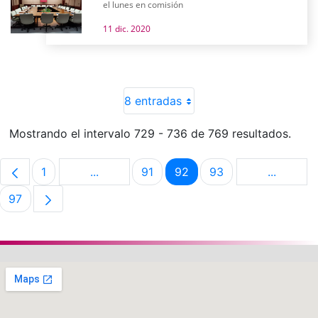
el lunes en comisión
11 dic. 2020
8 entradas
Mostrando el intervalo 729 - 736 de 769 resultados.
1
...
91
92
93
...
Página
Páginas intermedias Use TAB para despla
Página
Página
Página
Páginas 
97
Página