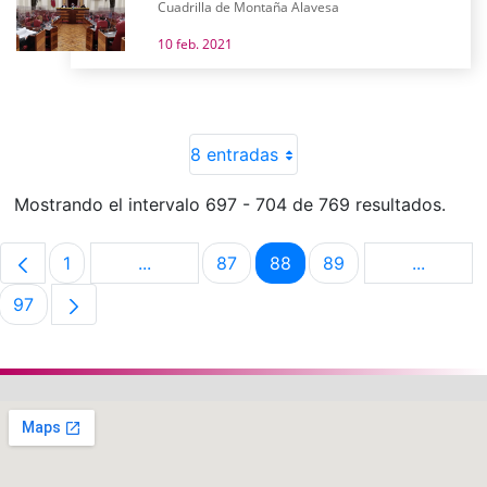
Cuadrilla de Montaña Alavesa
10 feb. 2021
8 entradas
Mostrando el intervalo 697 - 704 de 769 resultados.
1
...
87
88
89
...
Página
Páginas intermedias Use TAB para despla
Página
Página
Página
Páginas 
97
Página