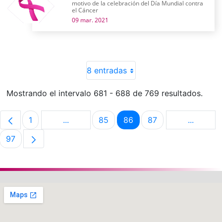
motivo de la celebración del Día Mundial contra
el Cáncer
09 mar. 2021
8 entradas
Mostrando el intervalo 681 - 688 de 769 resultados.
1
...
85
86
87
...
Página
Páginas intermedias Use TAB para despla
Página
Página
Página
Páginas 
97
Página