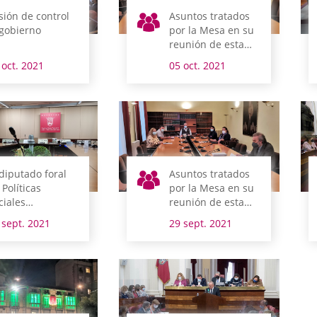
sión de control
Asuntos tratados
 gobierno
por la Mesa en su
reunión de esta
mañana
 oct. 2021
05 oct. 2021
 diputado foral
Asuntos tratados
 Políticas
por la Mesa en su
ciales
reunión de esta
mparece
mañana
 sept. 2021
29 sept. 2021
ñana en
misión