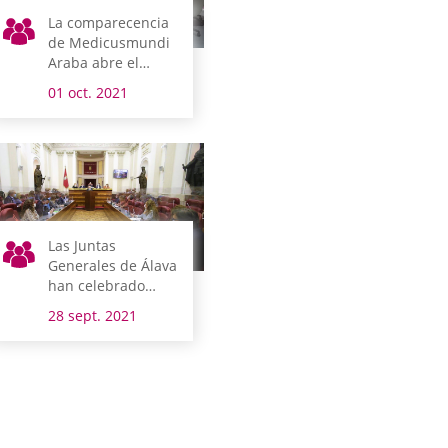
La comparecencia
de Medicusmundi
Araba abre el
lunes la semana
01 oct. 2021
legislativa en el
Territorio
Las Juntas
Generales de Álava
han celebrado
entre ayer y hoy el
28 sept. 2021
debate de política
general de este
año