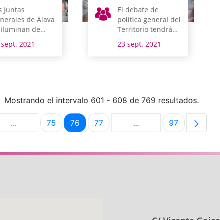
s Juntas
El debate de
nerales de Álava
política general del
 iluminan de
Territorio tendrá
rde en el Día
lugar los días 27 y
 sept. 2021
23 sept. 2021
ndial del
28 de septiembre
rmacéutico
Mostrando el intervalo 601 - 608 de 769 resultados.
...
75
76
77
...
97
na
Páginas intermedias Use TAB para desplazarse.
Página
Página
Página
Páginas intermedias U
Página