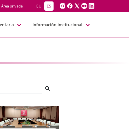
EU
ES
Área privada
entaria
Información institucional