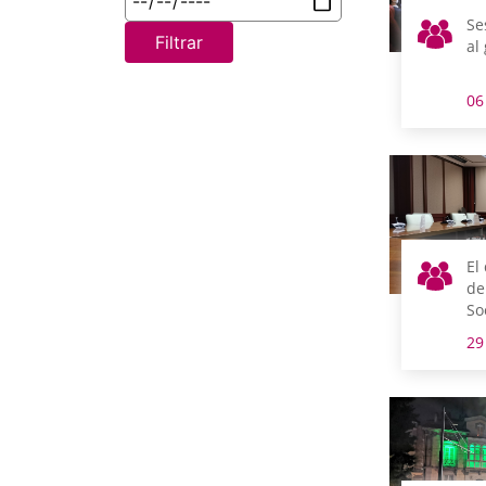
Se
Filtrar
al
06
El
de
So
co
29
ma
co