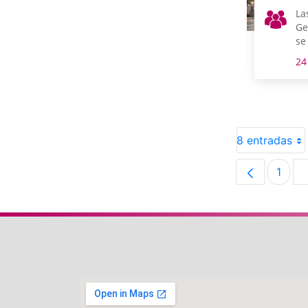
La
Ge
se
ve
24
Mu
Fa
8 entradas
1
Pági