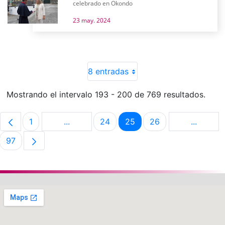
celebrado en Okondo
23 may. 2024
8 entradas
Mostrando el intervalo 193 - 200 de 769 resultados.
1
...
24
25
26
...
Página
Páginas intermedias Use TAB para despla
Página
Página
Página
Páginas 
97
Página