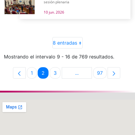
sesión plenaria
10 jun. 2026
8 entradas
Mostrando el intervalo 9 - 16 de 769 resultados.
1
2
3
...
97
Página
Página
Página
Páginas intermedias Use 
Página