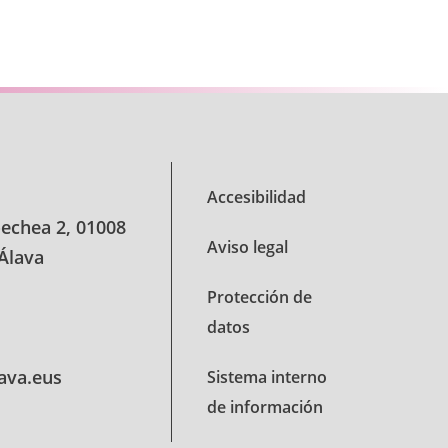
e TAB para desplazarse.
Accesibilidad
oechea 2, 01008
Aviso legal
 Álava
Protección de
datos
lava.eus
Sistema interno
de información