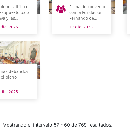
pleno ratifica el
Firma de convenio
esupuesto para
con la Fundación
ava y las
Fernando de
didas
Amárica
 dic. 2025
17 dic. 2025
ibutarias para el
evo ejercicio
mas debatidos
 el pleno
 dic. 2025
Mostrando el intervalo 57 - 60 de 769 resultados.