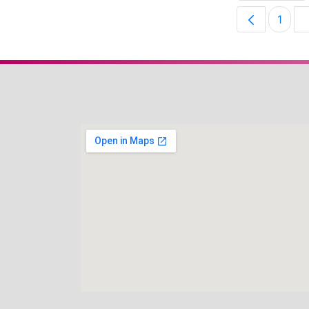
1
Pági