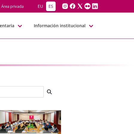
EU
ES
Área privada
entaria
Información institucional