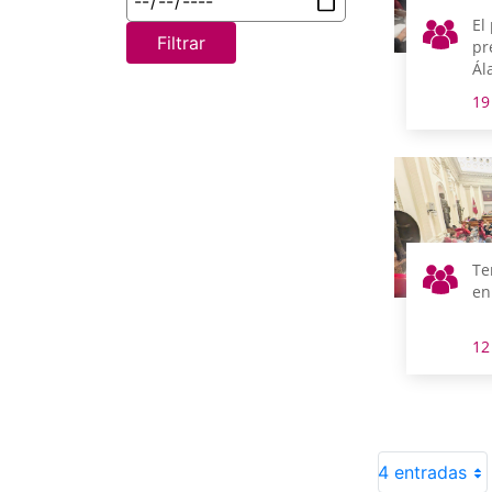
El 
Filtrar
pr
Ál
me
19
tr
nu
Te
en
12
4 entradas