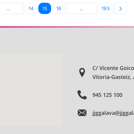
...
14
15
16
...
193
na
Páginas intermedias Use TAB para desplazarse.
Página
Página
Página
Páginas intermedias Us
Página
C/ Vicente Goic
Vitoria-Gasteiz,
945 125 100
jjggalava@jjgga