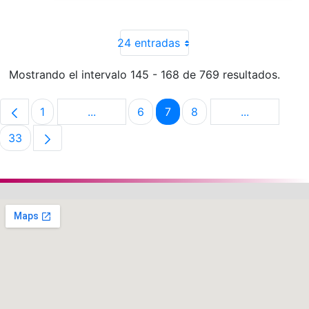
24 entradas
Mostrando el intervalo 145 - 168 de 769 resultados.
1
...
6
7
8
...
Página
Páginas intermedias Use TAB para despla
Página
Página
Página
Páginas int
33
Página