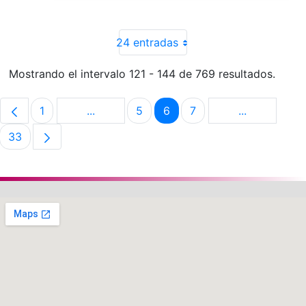
24 entradas
Mostrando el intervalo 121 - 144 de 769 resultados.
1
...
5
6
7
...
Página
Páginas intermedias Use TAB para despla
Página
Página
Página
Páginas int
33
Página