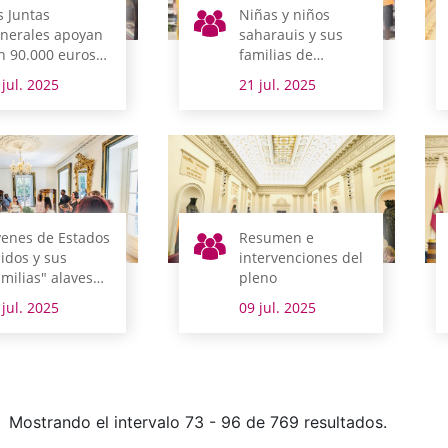
s Juntas
Niñas y niños
nerales apoyan
saharauis y sus
n 90.000 euros
familias de
 proyecto para
acogida, recibidos
 jul. 2025
21 jul. 2025
ear un espacio
en el salón de
 trabajo digno
plenos
ra mujeres en
atemala
venes de Estados
Resumen e
idos y sus
intervenciones del
amilias" alavesas
pleno
sitan las Juntas
 jul. 2025
09 jul. 2025
nerales
Mostrando el intervalo 73 - 96 de 769 resultados.