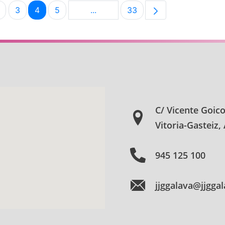
3
4
5
...
33
na
Página
Página
Página
Página
Páginas intermedias Use TAB para
Página
C/ Vicente Goic
Vitoria-Gasteiz,
945 125 100
jjggalava@jjgga