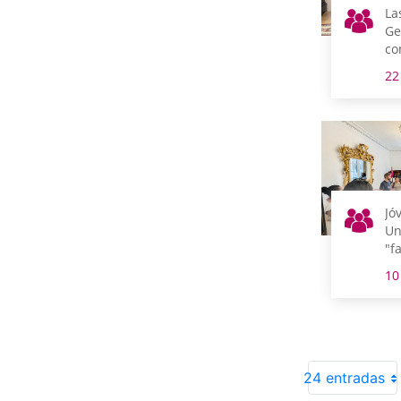
La
Ge
co
un
22
cr
de
pa
Gu
Jó
Un
"f
vi
10
Ge
24 entradas