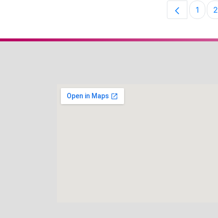
1
2
Pági