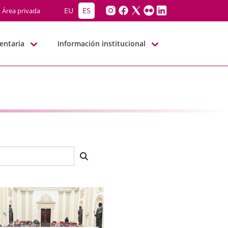
EU
ES
Área privada
entaria
Información institucional