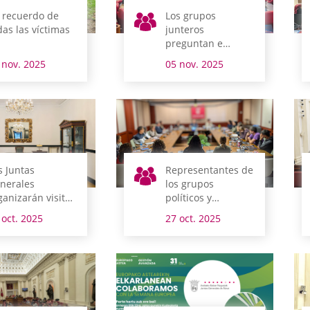
 recuerdo de
Los grupos
das las víctimas
junteros
preguntan e
interpelan al
 nov. 2025
05 nov. 2025
Gobierno foral
s Juntas
Representantes de
nerales
los grupos
ganizarán visitas
políticos y
iertas a la
personal de Juntas
 oct. 2025
27 oct. 2025
udadanía
Generales se
rante todo el
forman en
o
comunicación
institucional y
política inclusiva