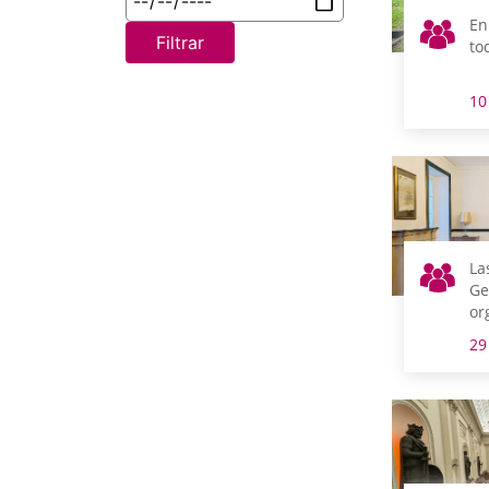
En
Filtrar
to
10
La
Ge
or
ab
29
ci
du
añ