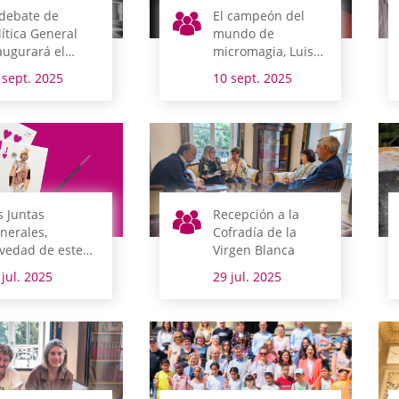
 debate de
El campeón del
lítica General
mundo de
augurará el
micromagia, Luis
riodo de
Olmedo, anfitrión
 sept. 2025
10 sept. 2025
siones la
de Magialdia en
mana que viene
las sesiones de
Juntas Generales
s Juntas
Recepción a la
nerales,
Cofradía de la
vedad de este
Virgen Blanca
o en Magialdia
 jul. 2025
29 jul. 2025
n sesiones de
gia de cerca