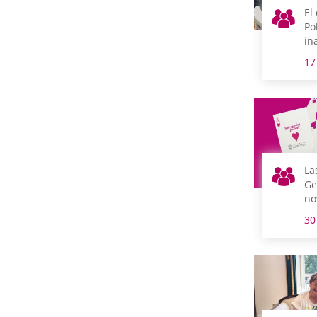
El
Po
in
pe
17
se
se
La
Ge
no
añ
30
co
ma