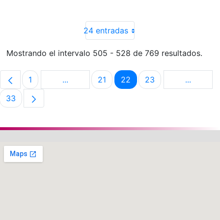
24 entradas
Mostrando el intervalo 505 - 528 de 769 resultados.
1
...
21
22
23
...
Página
Páginas intermedias Use TAB para despla
Página
Página
Página
Páginas 
33
Página