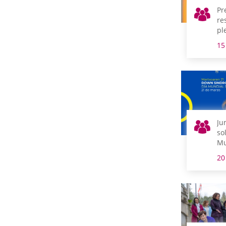
Pr
re
pl
15
Ju
so
Mu
Sí
20