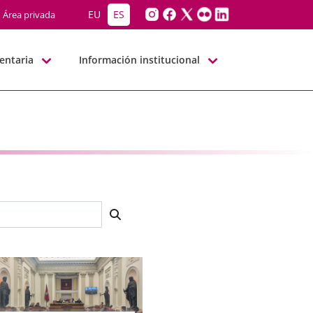
EU
ES
Área privada
entaria
Información institucional