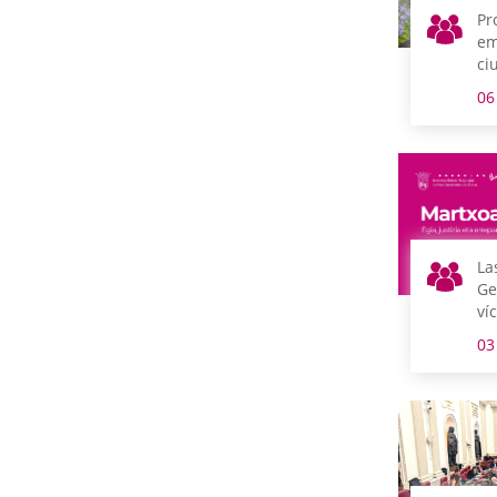
Pr
em
ci
cu
06
Ig
La
Ge
ví
Ma
03
Ga