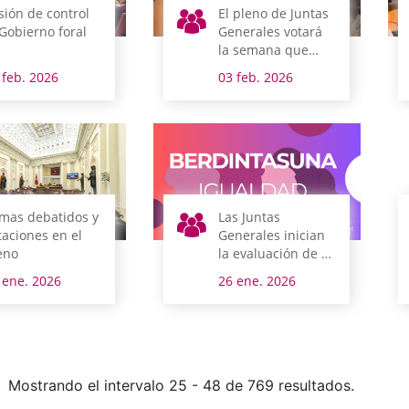
sión de control
El pleno de Juntas
 Gobierno foral
Generales votará
la semana que
viene la revocación
 feb. 2026
03 feb. 2026
de los títulos
honoríficos
concedidos a
Franco y Mola
mas debatidos y
Las Juntas
taciones en el
Generales inician
eno
la evaluación de su
Plan de Igualdad
 ene. 2026
26 ene. 2026
Mostrando el intervalo 25 - 48 de 769 resultados.