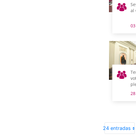
Se
al
03
Te
vo
pl
28
24 entradas