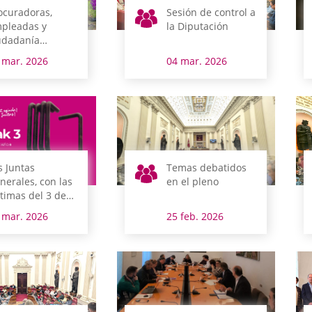
ocuradoras,
Sesión de control a
pleadas y
la Diputación
udadanía
ltivan juntas la
 mar. 2026
04 mar. 2026
ualdad
s Juntas
Temas debatidos
nerales, con las
en el pleno
ctimas del 3 de
rzo de Vitoria-
 mar. 2026
25 feb. 2026
steiz