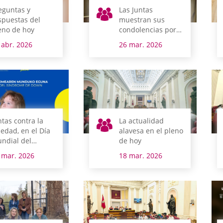
eguntas y
Las Juntas
spuestas del
muestran sus
eno de hoy
condolencias por
el fallecimiento del
 abr. 2026
26 mar. 2026
pintor Javier Ortiz
de Guinea
ntas contra la
La actualidad
ledad, en el Día
alavesa en el pleno
ndial del
de hoy
ndrome de Down
 mar. 2026
18 mar. 2026