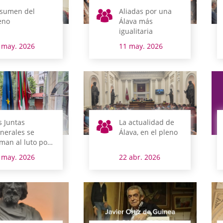
sumen del
Aliadas por una
eno
Álava más
igualitaria
 may. 2026
11 may. 2026
s Juntas
La actualidad de
nerales se
Álava, en el pleno
man al luto por
 Lehendakari
 may. 2026
22 abr. 2026
raikoetxea