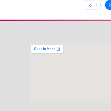
1
2
Pági