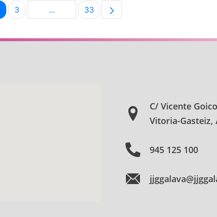
3
...
33
na
Página
Página
Páginas intermedias Use TAB para desplazar
Página
C/ Vicente Goic
Vitoria-Gasteiz,
945 125 100
jjggalava@jjgga