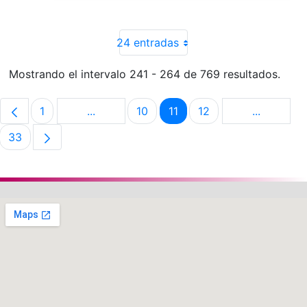
24 entradas
Mostrando el intervalo 241 - 264 de 769 resultados.
1
...
10
11
12
...
Página
Páginas intermedias Use TAB para despla
Página
Página
Página
Páginas i
33
Página