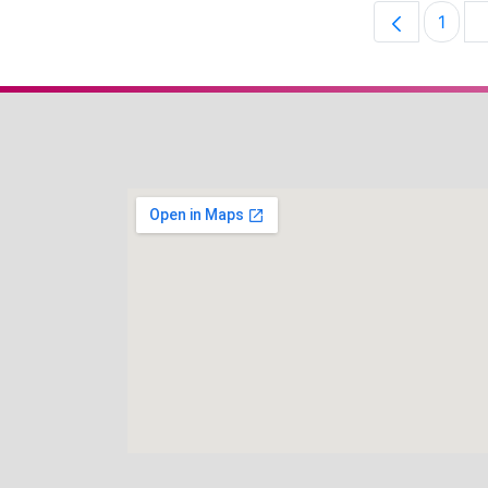
1
Pági