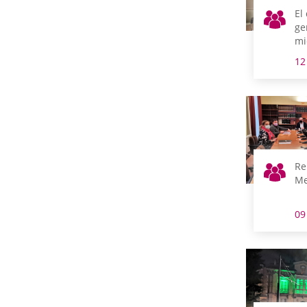
El
ge
mi
go
12
co
se
an
Ge
Re
Me
09