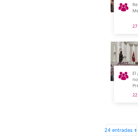
Re
Me
27
El
no
Pr
20
22
vo
en
to
24 entradas