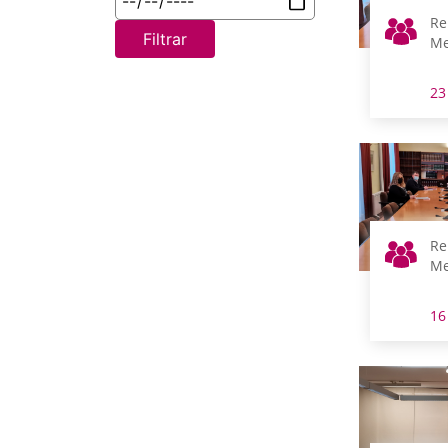
Re
Filtrar
Me
23
Re
Me
16