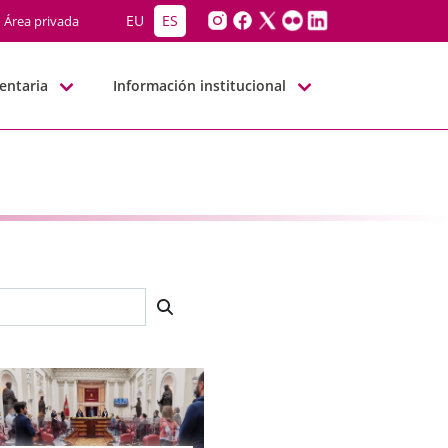
EU
ES
Área privada
entaria
Información institucional