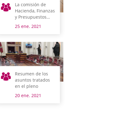
La comisión de
Hacienda, Finanzas
y Presupuestos
debate las 268
25 ene. 2021
enmiendas
parciales al
proyecto de
presupuestos
Resumen de los
asuntos tratados
en el pleno
20 ene. 2021