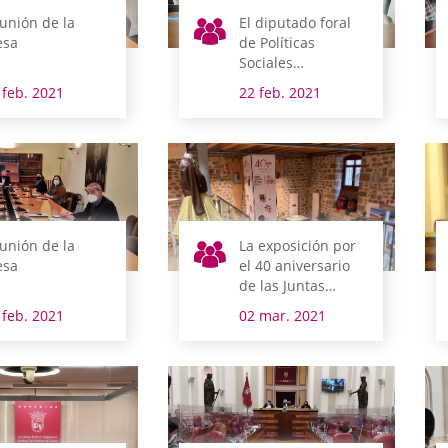
unión de la
El diputado foral
sa
de Políticas
Sociales
comparece esta
 feb. 2021
22 feb. 2021
semana en
comisión
unión de la
La exposición por
sa
el 40 aniversario
de las Juntas
Generales de Álava
 feb. 2021
02 mar. 2021
llega a Laguardia