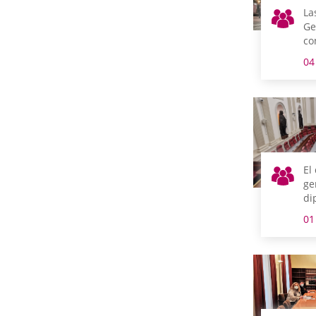
La
Ge
co
Dí
04
el
El
ge
di
Me
01
Ur
co
se
co