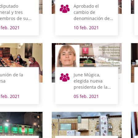
 diputado
Aprobado el
neral y tres
cambio de
embros de su
denominación de
bierno
la Cuadrilla de
 feb. 2021
10 feb. 2021
mparecen la
Montaña Alavesa
mana que viene
te las Juntas
nerales
unión de la
June Múgica,
sa
elegida nueva
presidenta de la
Comisión de
 feb. 2021
05 feb. 2021
Fomento del
Empleo, Comercio
y Turismo y de
Administración
Foral