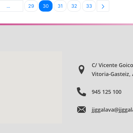
...
29
30
31
32
33
na
Páginas intermedias Use TAB para desplazarse.
Página
Página
Página
Página
Página
C/ Vicente Goic
Vitoria-Gasteiz,
945 125 100
jjggalava@jjgga