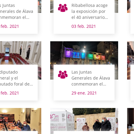
s Juntas
Ribabellosa acoge
nerales de Álava
la exposición por
nmemoran el
el 40 aniversario
a Mundial contra
de las Juntas
 feb. 2021
03 feb. 2021
 Cáncer
Generales de Álava
 diputado
Las Juntas
neral y el
Generales de Álava
putado foral de
conmemoran el
dio Ambiente y
Día Escolar de la
 feb. 2021
29 ene. 2021
banismo
No Violencia y la
mparecen esta
Paz
mana en
misión