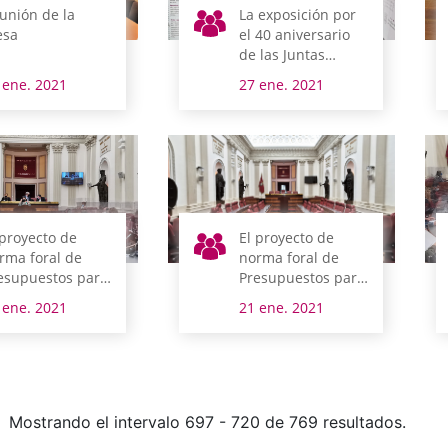
unión de la
La exposición por
sa
el 40 aniversario
de las Juntas
Generales de
 ene. 2021
27 ene. 2021
Álava, instalada en
el Condado de
Trevino
 proyecto de
El proyecto de
rma foral de
norma foral de
esupuestos para
Presupuestos para
21 supera la
2021 se somete
 ene. 2021
21 ene. 2021
tación de las
mañana al debate
miendas de
de totalidad
talidad
Mostrando el intervalo 697 - 720 de 769 resultados.