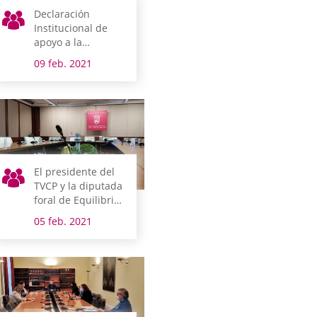
Declaración
Institucional de
apoyo a la
iniciativa
09 feb. 2021
ciudadana
europea
Right2Cure
El presidente del
TVCP y la diputada
foral de Equilibrio
Territorial
05 feb. 2021
comparecen la
semana que viene
en comisión