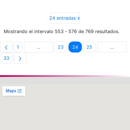
24 entradas
Mostrando el intervalo 553 - 576 de 769 resultados.
1
...
23
24
25
...
Página
Páginas intermedias Use TAB para despla
Página
Página
Página
Páginas 
33
Página