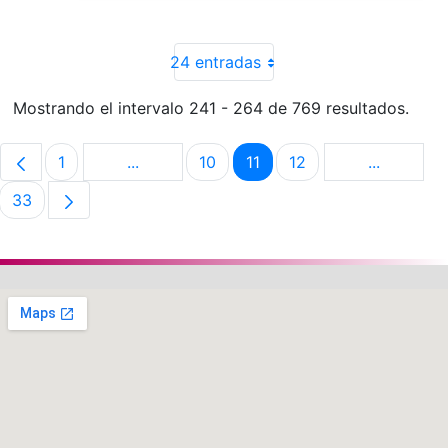
24 entradas
Mostrando el intervalo 241 - 264 de 769 resultados.
1
...
10
11
12
...
Página
Páginas intermedias Use TAB para despla
Página
Página
Página
Páginas i
33
Página