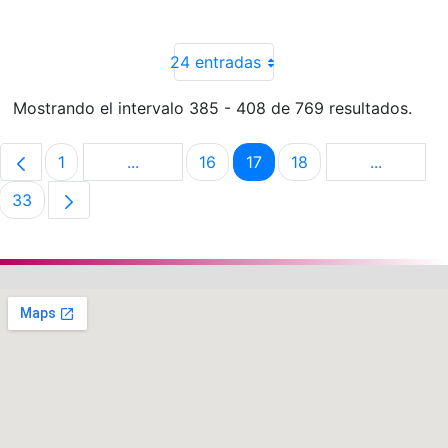
24 entradas
Mostrando el intervalo 385 - 408 de 769 resultados.
1
...
16
17
18
...
Página
Páginas intermedias Use TAB para despla
Página
Página
Página
Páginas i
33
Página