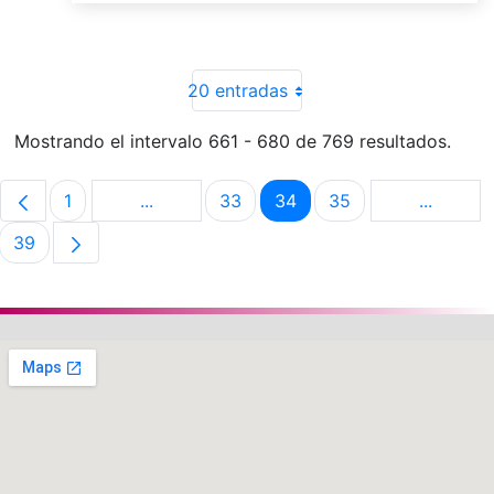
20 entradas
Mostrando el intervalo 661 - 680 de 769 resultados.
1
...
33
34
35
...
Página
Páginas intermedias Use TAB para despla
Página
Página
Página
Páginas 
39
Página