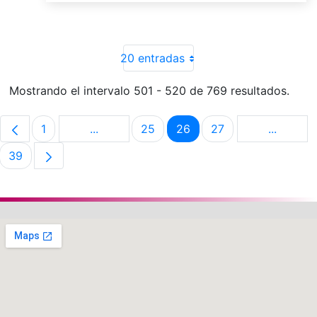
20 entradas
Mostrando el intervalo 501 - 520 de 769 resultados.
1
...
25
26
27
...
Página
Páginas intermedias Use TAB para despla
Página
Página
Página
Páginas 
39
Página