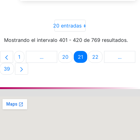
20 entradas
Mostrando el intervalo 401 - 420 de 769 resultados.
1
...
20
21
22
...
Página
Páginas intermedias Use TAB para despla
Página
Página
Página
Páginas 
39
Página