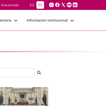
EU
ES
Área privada
entaria
Información institucional