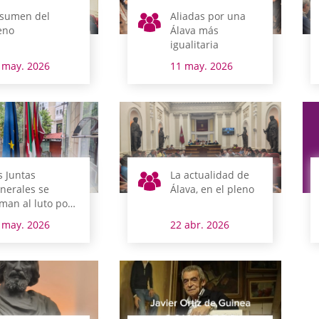
sumen del
Aliadas por una
eno
Álava más
igualitaria
 may. 2026
11 may. 2026
s Juntas
La actualidad de
nerales se
Álava, en el pleno
man al luto por
 Lehendakari
 may. 2026
22 abr. 2026
raikoetxea