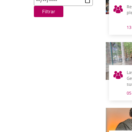
Re
Filtrar
pl
13
La
Ge
su
el
05
Ga