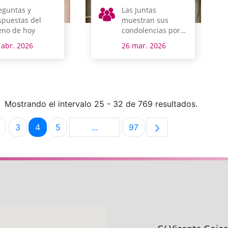
eguntas y
Las Juntas
spuestas del
muestran sus
eno de hoy
condolencias por
el fallecimiento del
 abr. 2026
26 mar. 2026
pintor Javier Ortiz
de Guinea
Mostrando el intervalo 25 - 32 de 769 resultados.
3
4
5
...
97
na
Página
Página
Página
Página
Páginas intermedias Use TAB para
Página