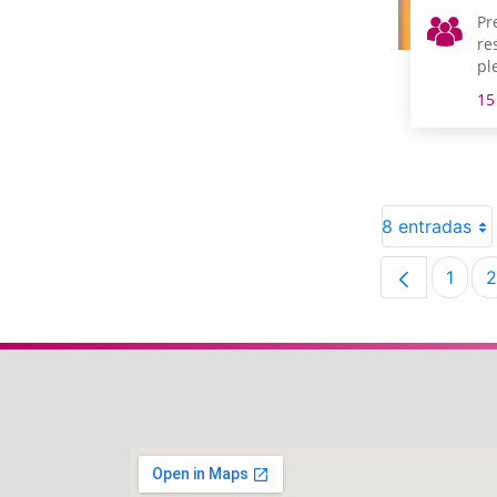
Pr
re
pl
15
8 entradas
1
2
Pági