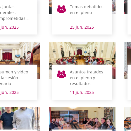
s Juntas
Temas debatidos
nerales,
en el pleno
mprometidas
n la libertad y
 jun. 2025
25 jun. 2025
versidad sexual
sumen y video
Asuntos tratados
 la sesión
en el pleno y
enaria
resultados
 jun. 2025
11 jun. 2025