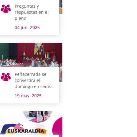
Preguntas y
respuestas en el
pleno
04 jun. 2025
Peñacerrada se
convertirá el
domingo en sede
del parlamento
19 may. 2025
alavés con el Pleno
de Tierras
Esparsas