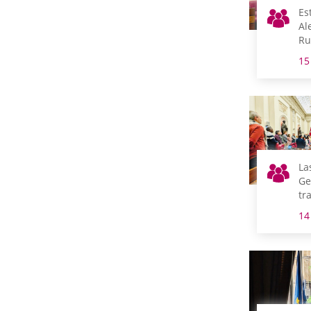
Es
Al
Ru
la
15
Ge
mo
lo
de
an
Eu
La
Ge
tr
co
14
el
Ra