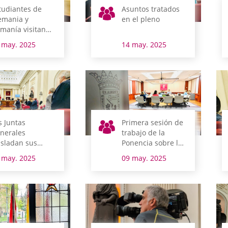
tudiantes de
Asuntos tratados
emania y
en el pleno
manía visitan
s Juntas
 may. 2025
14 may. 2025
nerales como
delo de uno de
s autogobiernos
mocráticos más
tiguos de
ropa
s Juntas
Primera sesión de
nerales
trabajo de la
asladan sus
Ponencia sobre la
ndolencias por
situación actual de
 may. 2025
09 may. 2025
 fallecimiento de
los Servicios
fael Abecia
Sociales que
atienden a
personas con
discapacidad y su
futuro