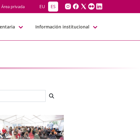
EU
ES
Área privada
entaria
Información institucional