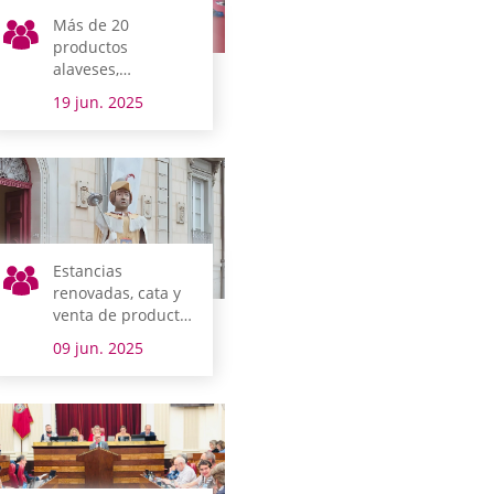
Más de 20
productos
alaveses,
protagonistas en
19 jun. 2025
los Laboratorios
del Gusto de Slow
Food Araba en la
jornada de Puertas
Abiertas
Estancias
renovadas, cata y
venta de producto
local, photocall y
09 jun. 2025
kalejiras
completan el
programa de la
jornada de Puertas
Abiertas de las
Juntas Generales