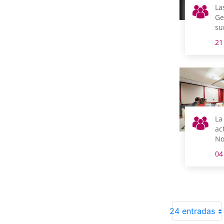
La
Ge
su
of
21
Fr
La
ac
No
Co
04
co
in
co
24 entradas