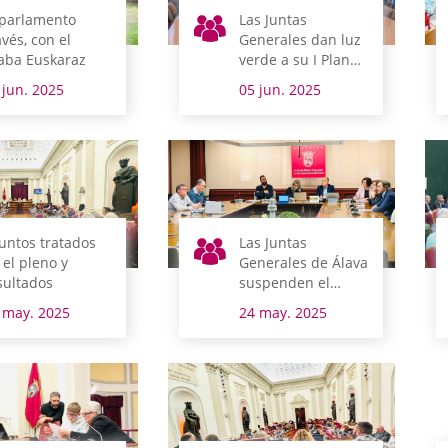
 parlamento
Las Juntas
avés, con el
Generales dan luz
aba Euskaraz
verde a su I Plan
Estratégico de
 jun. 2025
05 jun. 2025
Normalización del
Uso del Euskera
untos tratados
Las Juntas
 el pleno y
Generales de Álava
sultados
suspenden el
pleno de Tierras
 may. 2025
24 may. 2025
Esparsas en señal
de luto por el
alcalde de
Peñacerrada