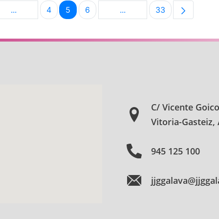
...
4
5
6
...
33
na
Páginas intermedias Use TAB para desplazarse.
Página
Página
Página
Páginas intermedias Use 
Página
C/ Vicente Goic
Vitoria-Gasteiz,
945 125 100
jjggalava@jjgga