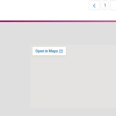
1
Pági