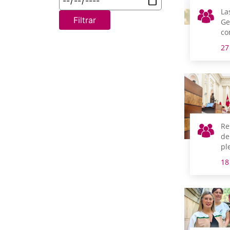
La
Filtrar
Ge
co
co
27
di
Re
de
pl
18