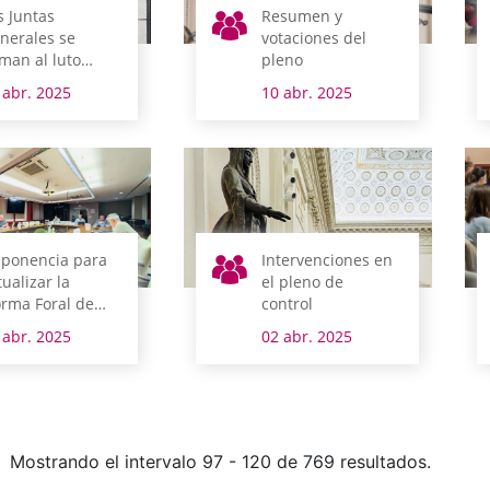
s Juntas
Resumen y
nerales se
votaciones del
man al luto
pleno
icial por el Papa
 abr. 2025
10 abr. 2025
ancisco
 ponencia para
Intervenciones en
tualizar la
el pleno de
rma Foral de
control
ncejos eleva a
 abr. 2025
02 abr. 2025
misión su
forme de
nclusiones
Mostrando el intervalo 97 - 120 de 769 resultados.