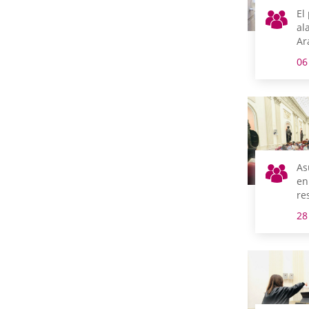
El
al
Ar
06
As
en
re
28