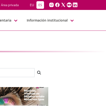
EU
ES
Área privada
entaria
Información institucional