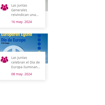
Las Juntas
Generales
reivindican una
sociedad libre de
16 may. 2024
violencia contra
personas
homosexuales,
transgénero,
transexuales y
bisexuales
Las Juntas
celebran el Día de
Europa iluminando
su fachada y
08 may. 2024
apelando al
espíritu pacifista
que impulsó la UE