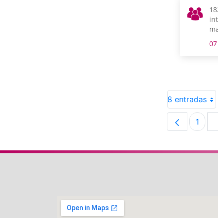
18
in
ma
in
07
do
Ge
8 entradas
1
Pági