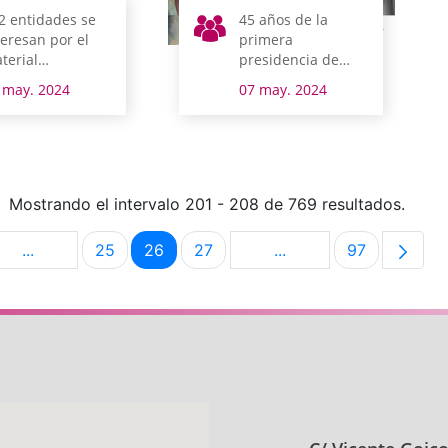
2 entidades se
45 años de la
teresan por el
primera
terial
presidencia de
formático que
Juntas Generales
 may. 2024
07 may. 2024
nan las Juntas
de Álava en la
nerales
democracia
Mostrando el intervalo 201 - 208 de 769 resultados.
...
25
26
27
...
97
na
Páginas intermedias Use TAB para desplazarse.
Página
Página
Página
Páginas intermedias U
Página