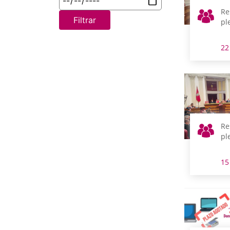
Re
Filtrar
pl
22
Re
pl
15