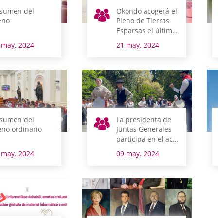
sumen del
Okondo acogerá el
eno
Pleno de Tierras
Esparsas el último
domingo de mayo
 may. 2024
21 may. 2024
sumen del
La presidenta de
eno ordinario
Juntas Generales
participa en el acto
de renovación del
 may. 2024
09 may. 2024
voto de Arrastaria