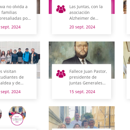
ava no olvida a
Las Juntas, con la
s familias
asociación
presaliadas por
Alzheimer de
 franquismo
Araba
 sept. 2024
20 sept. 2024
s visitan
Fallece Juan Pastor,
tudiantes de
presidente de
ialdea y de
Juntas Generales
rlín
entre 1991 y 1995
 sept. 2024
15 sept. 2024