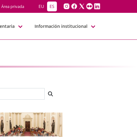
EU
ES
Área privada
entaria
Información institucional