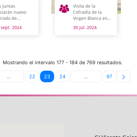
s Juntas
Visita de la
iciarán nuevo
Cofradía de la
riodo de
Virgen Blanca en
siones, con el
vísperas de fiestas
 sept. 2024
30 jul. 2024
% de las
de Vitoria-Gasteiz
ciones del
terior
amitadas
Mostrando el intervalo 177 - 184 de 769 resultados.
...
22
23
24
...
97
na
Páginas intermedias Use TAB para desplazarse.
Página
Página
Página
Páginas intermedias U
Página