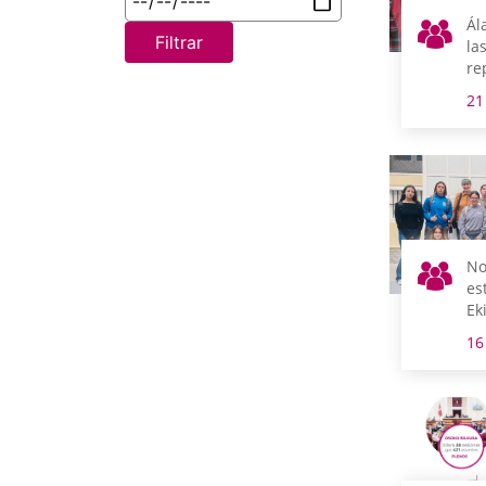
Ál
Filtrar
la
re
el
21
No
es
Ek
Be
16