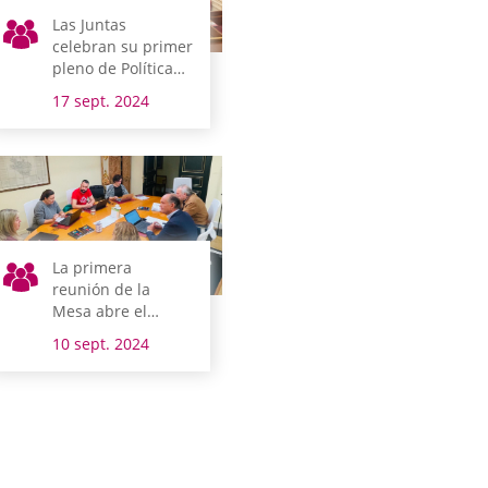
Las Juntas
celebran su primer
pleno de Política
General la semana
17 sept. 2024
que viene
La primera
reunión de la
Mesa abre el
nuevo periodo de
10 sept. 2024
sesiones de Juntas
Generales