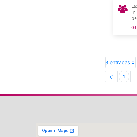
La
in
pe
se
04
90
mo
an
tr
8 entradas
1
Pági