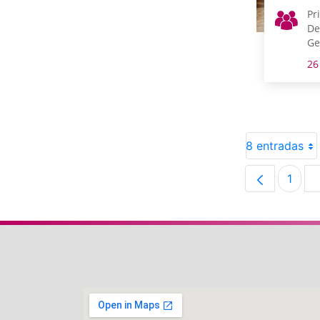
Pr
De
Ge
26
8 entradas
1
Pági