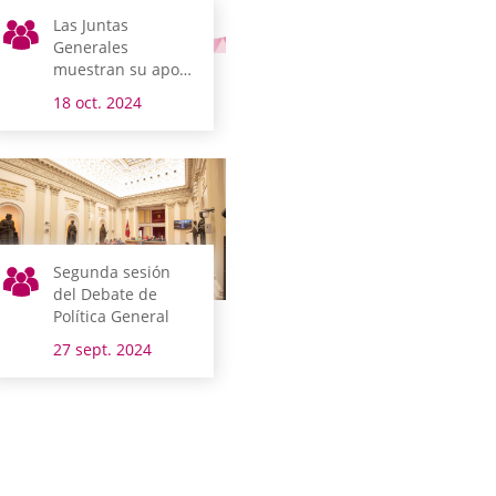
Las Juntas
Generales
muestran su apoyo
a las mujeres
18 oct. 2024
alavesas afectadas
de cáncer de
mama
Segunda sesión
del Debate de
Política General
27 sept. 2024