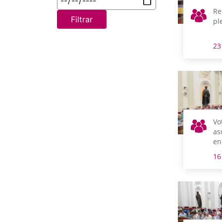
Re
Filtrar
pl
23
Vo
as
en
16