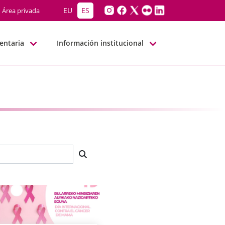
EU
ES
Área privada
entaria
Información institucional