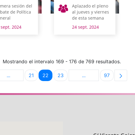
imera sesión del
Aplazado el pleno
bate de Política
al jueves y viernes
neral
de esta semana
 sept. 2024
24 sept. 2024
Mostrando el intervalo 169 - 176 de 769 resultados.
...
21
22
23
...
97
na
Páginas intermedias Use TAB para desplazarse.
Página
Página
Página
Páginas intermedias U
Página