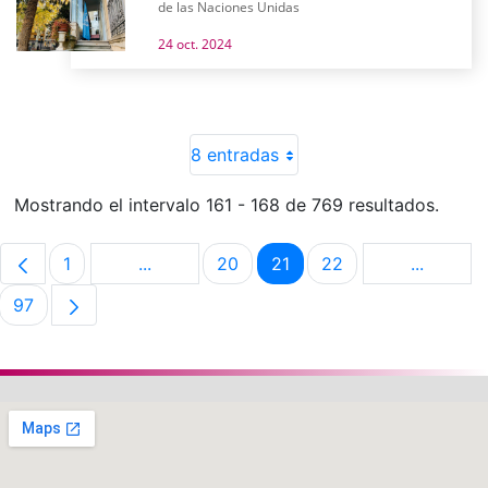
de las Naciones Unidas
24 oct. 2024
8 entradas
Mostrando el intervalo 161 - 168 de 769 resultados.
1
...
20
21
22
...
Página
Páginas intermedias Use TAB para despla
Página
Página
Página
Páginas 
97
Página