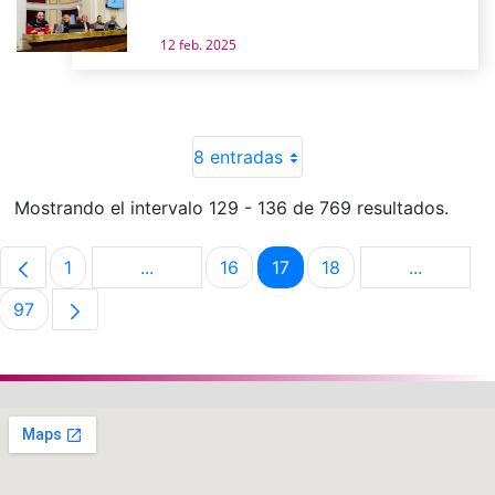
12 feb. 2025
8 entradas
Mostrando el intervalo 129 - 136 de 769 resultados.
1
...
16
17
18
...
Página
Páginas intermedias Use TAB para despla
Página
Página
Página
Páginas i
97
Página