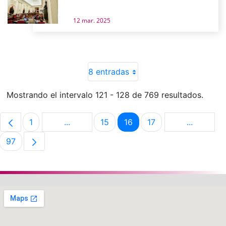
12 mar. 2025
8 entradas
Mostrando el intervalo 121 - 128 de 769 resultados.
1
...
15
16
17
...
Página
Páginas intermedias Use TAB para despla
Página
Página
Página
Páginas i
97
Página