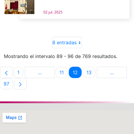
02 jul. 2025
8 entradas
Mostrando el intervalo 89 - 96 de 769 resultados.
1
...
11
12
13
...
Página
Páginas intermedias Use TAB para despla
Página
Página
Página
Páginas i
97
Página