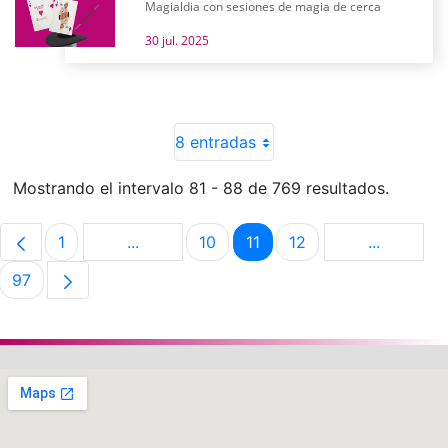
Magialdia con sesiones de magia de cerca
30 jul. 2025
8 entradas
Mostrando el intervalo 81 - 88 de 769 resultados.
1
...
10
11
12
...
Página
Páginas intermedias Use TAB para despla
Página
Página
Página
Páginas i
97
Página