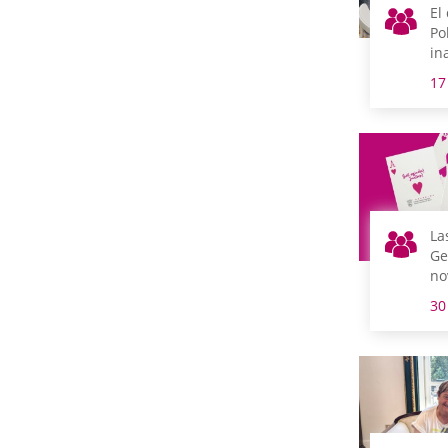
El
Po
in
pe
17
se
se
La
Ge
no
añ
30
co
ma