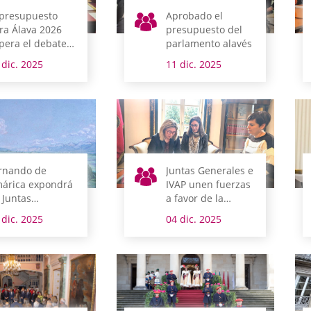
 presupuesto
Aprobado el
ra Álava 2026
presupuesto del
pera el debate
parlamento alavés
 totalidad y
 dic. 2025
11 dic. 2025
osigue su
amitación
rnando de
Juntas Generales e
árica expondrá
IVAP unen fuerzas
 Juntas
a favor de la
nerales
normalización
 dic. 2025
04 dic. 2025
lingüística en el
parlamento alavés