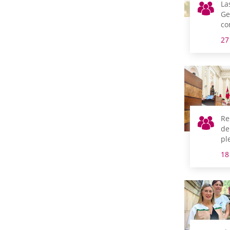
La
Ge
co
co
27
di
Re
de
pl
18