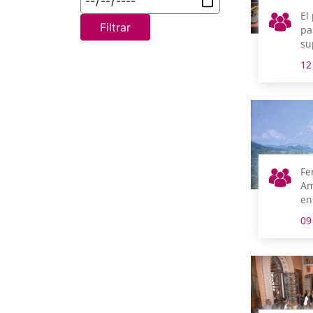
El
Filtrar
pa
su
de
12
pr
tr
Fe
Am
en
Ge
09