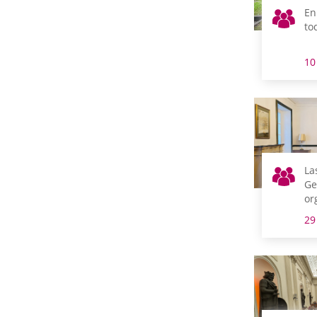
En
to
10
La
Ge
or
ab
29
ci
du
añ