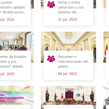
s Juntas
Niñas y niños
nerales apoyan
saharauis y sus
n 90.000 euros
familias de
 proyecto para
acogida, recibidos
 jul. 2025
21 jul. 2025
ear un espacio
en el salón de
 trabajo digno
plenos
ra mujeres en
atemala
venes de Estados
Resumen e
idos y sus
intervenciones del
amilias" alavesas
pleno
sitan las Juntas
 jul. 2025
09 jul. 2025
nerales