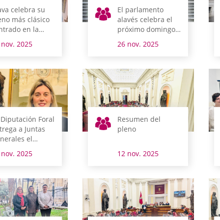
ava celebra su
El parlamento
eno más clásico
alavés celebra el
ntrado en la
próximo domingo
cha contra la
su sesión
 nov. 2025
26 nov. 2025
gregación
tradicional de
antil y juvenil y
noviembre
 Vitoria-Gasteiz
mo capital de
skadi
 Diputación Foral
Resumen del
trega a Juntas
pleno
nerales el
oyecto
 nov. 2025
12 nov. 2025
esupuestario
ra Álava 2026