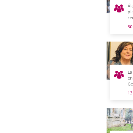
Ál
pl
ce
lu
30
se
inf
en
co
Eu
La
en
Ge
pr
13
pr
pa