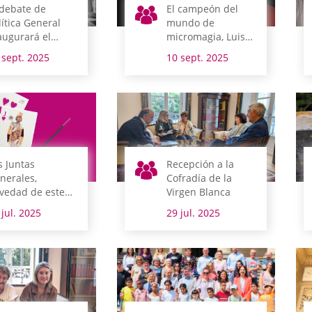
 debate de
El campeón del
lítica General
mundo de
augurará el
micromagia, Luis
riodo de
Olmedo, anfitrión
 sept. 2025
10 sept. 2025
siones la
de Magialdia en
mana que viene
las sesiones de
Juntas Generales
s Juntas
Recepción a la
nerales,
Cofradía de la
vedad de este
Virgen Blanca
o en Magialdia
 jul. 2025
29 jul. 2025
n sesiones de
gia de cerca