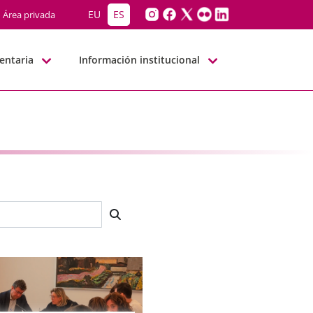
EU
ES
Área privada
entaria
Información institucional