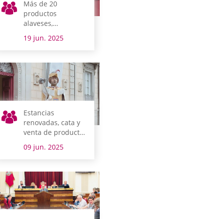
Más de 20
productos
alaveses,
protagonistas en
19 jun. 2025
los Laboratorios
del Gusto de Slow
Food Araba en la
jornada de Puertas
Abiertas
Estancias
renovadas, cata y
venta de producto
local, photocall y
09 jun. 2025
kalejiras
completan el
programa de la
jornada de Puertas
Abiertas de las
Juntas Generales