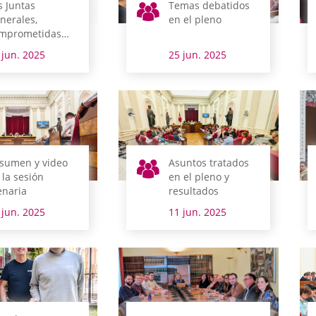
s Juntas
Temas debatidos
nerales,
en el pleno
mprometidas
n la libertad y
 jun. 2025
25 jun. 2025
versidad sexual
sumen y video
Asuntos tratados
 la sesión
en el pleno y
enaria
resultados
 jun. 2025
11 jun. 2025