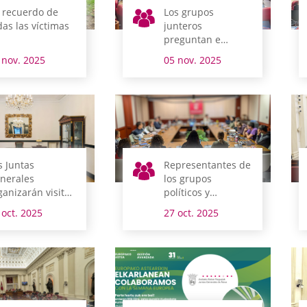
 recuerdo de
Los grupos
das las víctimas
junteros
preguntan e
interpelan al
 nov. 2025
05 nov. 2025
Gobierno foral
s Juntas
Representantes de
nerales
los grupos
ganizarán visitas
políticos y
iertas a la
personal de Juntas
 oct. 2025
27 oct. 2025
udadanía
Generales se
rante todo el
forman en
o
comunicación
institucional y
política inclusiva