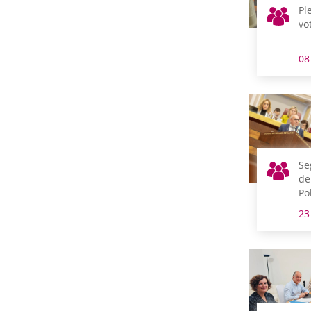
Pl
vo
08
Se
de
Po
23