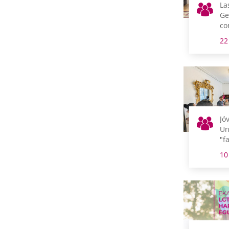
La
Ge
co
un
22
cr
de
pa
Gu
Jó
Un
"f
vi
10
Ge