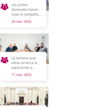
Las Juntas
Generales hacen
suya la campaña
institucional del
24 nov. 2025
25N e interpelan a
la sociedad
alavesa para
romper la cadena
que sostiene la
violencia machista
La semana que
viene arranca la
explicación y
debate del
11 nov. 2025
Presupuesto para
Álava en Juntas
Generales