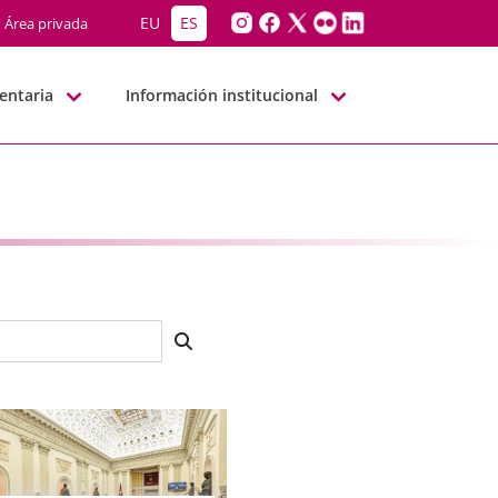
EU
ES
Área privada
entaria
Información institucional