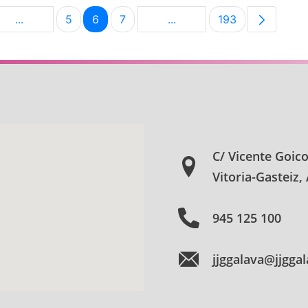
...
5
6
7
...
193
na
Páginas intermedias Use TAB para desplazarse.
Página
Página
Página
Páginas intermedias Use 
Página
C/ Vicente Goic
Vitoria-Gasteiz,
945 125 100
jjggalava@jjgga