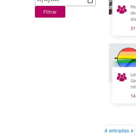
Pe
Filtrar
de
al
31
La
Ge
re
re
14
or
se
4 entradas