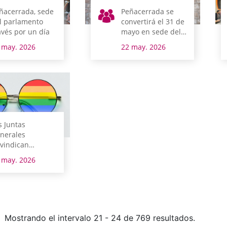
ñacerrada, sede
Peñacerrada se
l parlamento
convertirá el 31 de
avés por un día
mayo en sede del
parlamento alavés
 may. 2026
22 may. 2026
con el Pleno de
Tierras Esparsas
s Juntas
nerales
ivindican
speto a todas las
 may. 2026
ientaciones
xuales
Mostrando el intervalo 21 - 24 de 769 resultados.