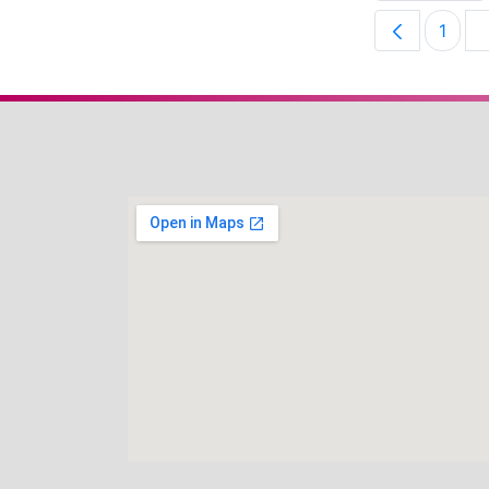
1
Pági